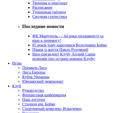
Тренеры и персонал
Расписание
Турнирная таблица
Сводная статистика
Последние новости
ФК Маріуполь — 64 роки незламності та
віри в перемогу!
85 років тому народився Володимир Бойко
Пішов із життя Павло Розумний
Віце-президент Клубу Андрій Санін
розповів про останні новини Клубу:
Игры
Премьер-Лига
Лига Европы
Кубок Украины
Юношеский чемпионат
Клуб
Руководство
Финансовая информация
Наш логотип
Стадион им. Бойко
Спортивный комплекс Ильичевец