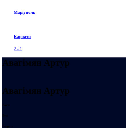
Маріуполь
Карпати
2
-
1
Авагімян Артур
Авагімян Артур
Рост:
Вес:
Возраст