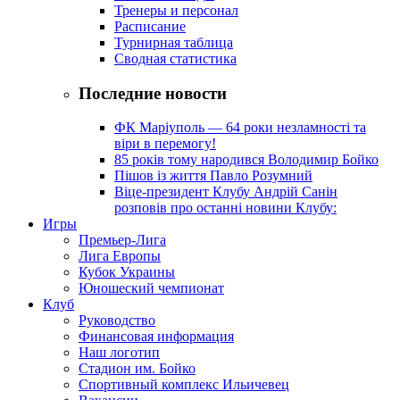
Тренеры и персонал
Расписание
Турнирная таблица
Сводная статистика
Последние новости
ФК Маріуполь — 64 роки незламності та
віри в перемогу!
85 років тому народився Володимир Бойко
Пішов із життя Павло Розумний
Віце-президент Клубу Андрій Санін
розповів про останні новини Клубу:
Игры
Премьер-Лига
Лига Европы
Кубок Украины
Юношеский чемпионат
Клуб
Руководство
Финансовая информация
Наш логотип
Стадион им. Бойко
Спортивный комплекс Ильичевец