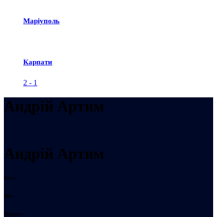
Маріуполь
Карпати
2
-
1
Андрій Артим
Андрій Артим
Рост:
Вес:
Возраст