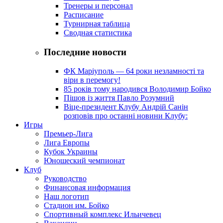
Тренеры и персонал
Расписание
Турнирная таблица
Сводная статистика
Последние новости
ФК Маріуполь — 64 роки незламності та
віри в перемогу!
85 років тому народився Володимир Бойко
Пішов із життя Павло Розумний
Віце-президент Клубу Андрій Санін
розповів про останні новини Клубу:
Игры
Премьер-Лига
Лига Европы
Кубок Украины
Юношеский чемпионат
Клуб
Руководство
Финансовая информация
Наш логотип
Стадион им. Бойко
Спортивный комплекс Ильичевец