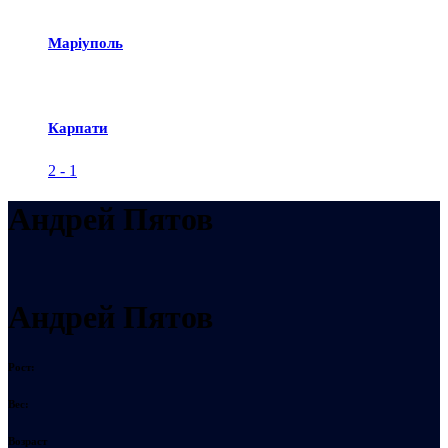
Маріуполь
Карпати
2
-
1
Андрей Пятов
Андрей Пятов
Рост:
Вес:
Возраст