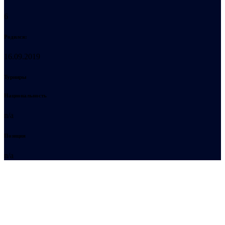
6
Родился:
16.09.2019
Турниры
Национальность
n/a
Позиция
n/a