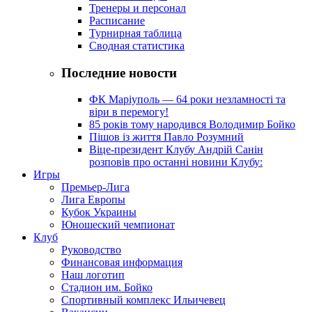
Тренеры и персонал
Расписание
Турнирная таблица
Сводная статистика
Последние новости
ФК Маріуполь — 64 роки незламності та
віри в перемогу!
85 років тому народився Володимир Бойко
Пішов із життя Павло Розумний
Віце-президент Клубу Андрій Санін
розповів про останні новини Клубу:
Игры
Премьер-Лига
Лига Европы
Кубок Украины
Юношеский чемпионат
Клуб
Руководство
Финансовая информация
Наш логотип
Стадион им. Бойко
Спортивный комплекс Ильичевец