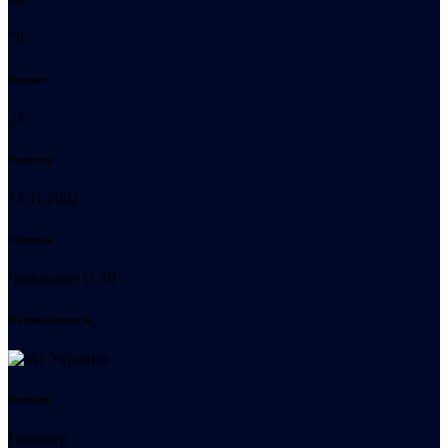
78
Возраст
23
Родился:
14.11.2002
Турниры
Чемпіонат U-19
Национальность
Украина
Позиция
Голкіпер