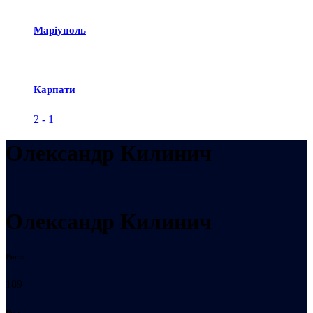
Маріуполь
Карпати
2
-
1
Олександр Килинич
Олександр Килинич
Рост:
189
Вес: