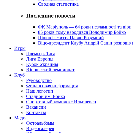
Сводная статистика
Последние новости
ФК Маріуполь — 64 роки незламності та віри 
85 років тому народився Володимир Бойко
Пішов із життя Павло Розумний
Віце-президент Клубу Андрій Санін розповів 
Игры
Премьер-Лига
Лига Европы
Кубок Украины
Юношеский чемпионат
Клуб
Руководство
Финансовая информация
Наш логотип
Стадион им. Бойко
Спортивный комплекс Ильичевец
Вакансии
Контакты
Медиа
Фотоальбомы
Видеогалерея