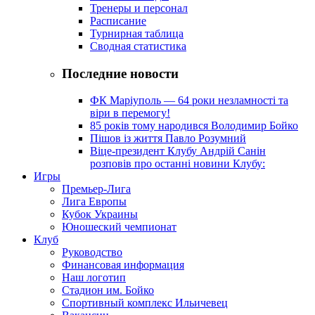
Тренеры и персонал
Расписание
Турнирная таблица
Сводная статистика
Последние новости
ФК Маріуполь — 64 роки незламності та
віри в перемогу!
85 років тому народився Володимир Бойко
Пішов із життя Павло Розумний
Віце-президент Клубу Андрій Санін
розповів про останні новини Клубу:
Игры
Премьер-Лига
Лига Европы
Кубок Украины
Юношеский чемпионат
Клуб
Руководство
Финансовая информация
Наш логотип
Стадион им. Бойко
Спортивный комплекс Ильичевец