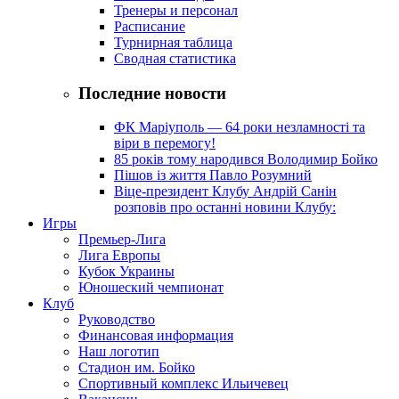
Тренеры и персонал
Расписание
Турнирная таблица
Сводная статистика
Последние новости
ФК Маріуполь — 64 роки незламності та
віри в перемогу!
85 років тому народився Володимир Бойко
Пішов із життя Павло Розумний
Віце-президент Клубу Андрій Санін
розповів про останні новини Клубу:
Игры
Премьер-Лига
Лига Европы
Кубок Украины
Юношеский чемпионат
Клуб
Руководство
Финансовая информация
Наш логотип
Стадион им. Бойко
Спортивный комплекс Ильичевец