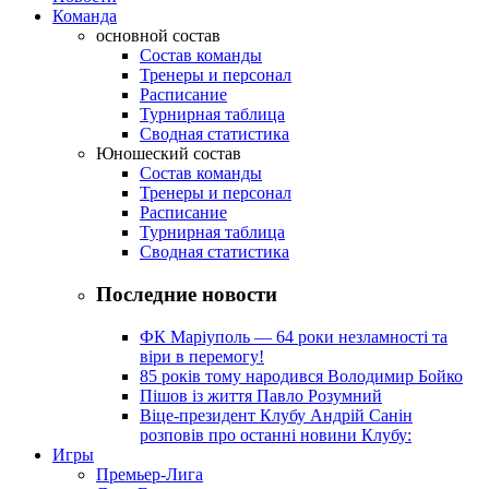
Команда
основной состав
Состав команды
Тренеры и персонал
Расписание
Турнирная таблица
Сводная статистика
Юношеский состав
Состав команды
Тренеры и персонал
Расписание
Турнирная таблица
Сводная статистика
Последние новости
ФК Маріуполь — 64 роки незламності та
віри в перемогу!
85 років тому народився Володимир Бойко
Пішов із життя Павло Розумний
Віце-президент Клубу Андрій Санін
розповів про останні новини Клубу:
Игры
Премьер-Лига