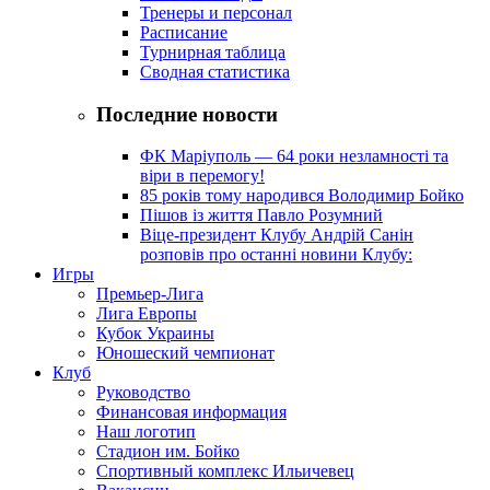
Тренеры и персонал
Расписание
Турнирная таблица
Сводная статистика
Последние новости
ФК Маріуполь — 64 роки незламності та
віри в перемогу!
85 років тому народився Володимир Бойко
Пішов із життя Павло Розумний
Віце-президент Клубу Андрій Санін
розповів про останні новини Клубу:
Игры
Премьер-Лига
Лига Европы
Кубок Украины
Юношеский чемпионат
Клуб
Руководство
Финансовая информация
Наш логотип
Стадион им. Бойко
Спортивный комплекс Ильичевец