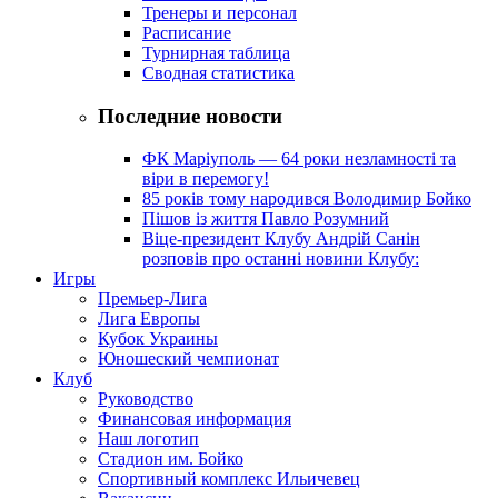
Тренеры и персонал
Расписание
Турнирная таблица
Сводная статистика
Последние новости
ФК Маріуполь — 64 роки незламності та
віри в перемогу!
85 років тому народився Володимир Бойко
Пішов із життя Павло Розумний
Віце-президент Клубу Андрій Санін
розповів про останні новини Клубу:
Игры
Премьер-Лига
Лига Европы
Кубок Украины
Юношеский чемпионат
Клуб
Руководство
Финансовая информация
Наш логотип
Стадион им. Бойко
Спортивный комплекс Ильичевец