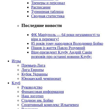
Тренеры и персонал
Расписание
Турнирная таблица
Сводная статистика
Последние новости
ФК Маріуполь — 64 роки незламності та
віри в перемогу!
85 років тому народився Володимир Бойко
Пішов із життя Павло Розумний
Віце-президент Клубу Андрій Санін
розповів про останні новини Клубу:
Игры
Премьер-Лига
Лига Европы
Кубок Украины
Юношеский чемпионат
Клуб
Руководство
Финансовая информация
Наш логотип
Стадион им. Бойко
Спортивный комплекс Ильичевец