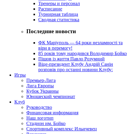
Тренеры и персонал
Расписание
Турнирная таблица
Сводная статистика
Последние новости
ФК Маріуполь — 64 роки незламності та
віри в перемогу!
85 років тому народився Володимир Бойко
Пішов із життя Павло Розумний
Віце-президент Клубу Андрій Санін
розповів про останні новини Клубу:
Игры
Премьер-Лига
Лига Европы
Кубок Украины
Юношеский чемпионат
Клуб
Руководство
Финансовая информация
Наш логотип
Стадион им. Бойко
Спортивный комплекс Ильичевец