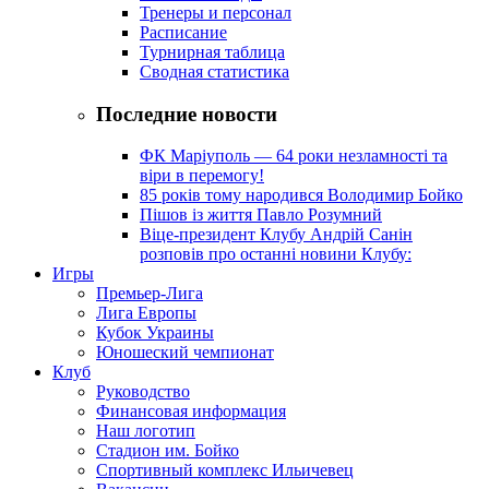
Тренеры и персонал
Расписание
Турнирная таблица
Сводная статистика
Последние новости
ФК Маріуполь — 64 роки незламності та
віри в перемогу!
85 років тому народився Володимир Бойко
Пішов із життя Павло Розумний
Віце-президент Клубу Андрій Санін
розповів про останні новини Клубу:
Игры
Премьер-Лига
Лига Европы
Кубок Украины
Юношеский чемпионат
Клуб
Руководство
Финансовая информация
Наш логотип
Стадион им. Бойко
Спортивный комплекс Ильичевец