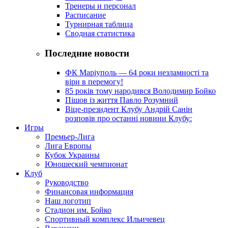
Тренеры и персонал
Расписание
Турнирная таблица
Сводная статистика
Последние новости
ФК Маріуполь — 64 роки незламності та
віри в перемогу!
85 років тому народився Володимир Бойко
Пішов із життя Павло Розумний
Віце-президент Клубу Андрій Санін
розповів про останні новини Клубу:
Игры
Премьер-Лига
Лига Европы
Кубок Украины
Юношеский чемпионат
Клуб
Руководство
Финансовая информация
Наш логотип
Стадион им. Бойко
Спортивный комплекс Ильичевец