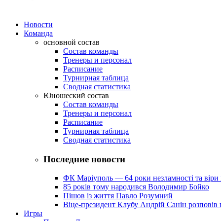
Новости
Команда
основной состав
Состав команды
Тренеры и персонал
Расписание
Турнирная таблица
Сводная статистика
Юношеский состав
Состав команды
Тренеры и персонал
Расписание
Турнирная таблица
Сводная статистика
Последние новости
ФК Маріуполь — 64 роки незламності та віри 
85 років тому народився Володимир Бойко
Пішов із життя Павло Розумний
Віце-президент Клубу Андрій Санін розповів 
Игры