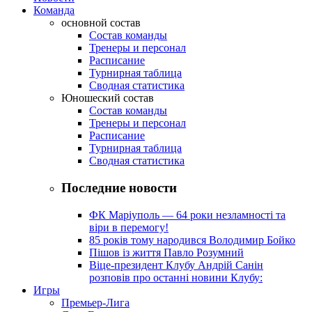
Команда
основной состав
Состав команды
Тренеры и персонал
Расписание
Турнирная таблица
Сводная статистика
Юношеский состав
Состав команды
Тренеры и персонал
Расписание
Турнирная таблица
Сводная статистика
Последние новости
ФК Маріуполь — 64 роки незламності та
віри в перемогу!
85 років тому народився Володимир Бойко
Пішов із життя Павло Розумний
Віце-президент Клубу Андрій Санін
розповів про останні новини Клубу:
Игры
Премьер-Лига