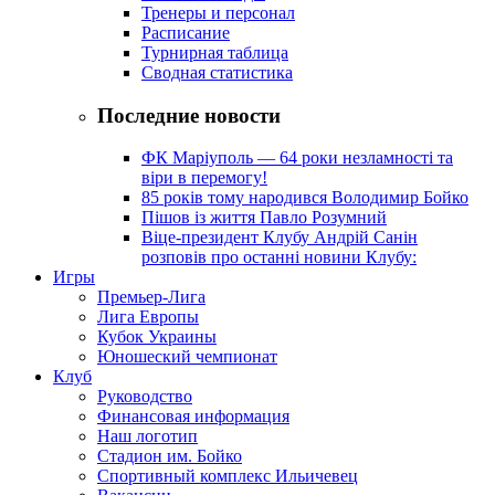
Тренеры и персонал
Расписание
Турнирная таблица
Сводная статистика
Последние новости
ФК Маріуполь — 64 роки незламності та
віри в перемогу!
85 років тому народився Володимир Бойко
Пішов із життя Павло Розумний
Віце-президент Клубу Андрій Санін
розповів про останні новини Клубу:
Игры
Премьер-Лига
Лига Европы
Кубок Украины
Юношеский чемпионат
Клуб
Руководство
Финансовая информация
Наш логотип
Стадион им. Бойко
Спортивный комплекс Ильичевец