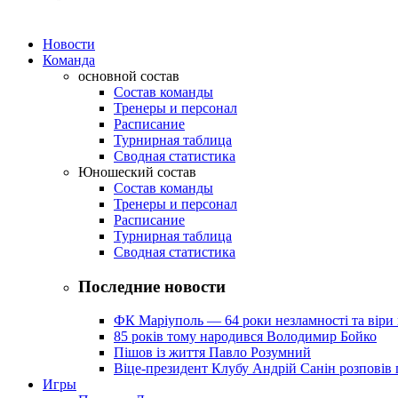
Новости
Команда
основной состав
Состав команды
Тренеры и персонал
Расписание
Турнирная таблица
Сводная статистика
Юношеский состав
Состав команды
Тренеры и персонал
Расписание
Турнирная таблица
Сводная статистика
Последние новости
ФК Маріуполь — 64 роки незламності та віри 
85 років тому народився Володимир Бойко
Пішов із життя Павло Розумний
Віце-президент Клубу Андрій Санін розповів 
Игры