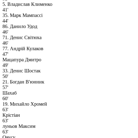
5. Владислав Клименко
41'
35. Марк Мампассi
44'
86. Данило Удод
46'
71. Денис Світюха
46'
77. Андрій Кулаков
47'
Мацапура Дмитро
49'
33. Денис Шостак
50'
21. Богдан В'юнник
57'
Шахаб
60'
19. Михайло Хромей
63'
Крістіан
63'
луньов Максим
63'
Овусу