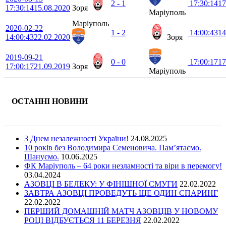
2 - 1
17:30:14
17
17:30:14
15.08.2020
Зоря
Маріуполь
Маріуполь
2020-02-22
1 - 2
14:00:43
14
14:00:43
22.02.2020
Зоря
2019-09-21
0 - 0
17:00:17
17
17:00:17
21.09.2019
Зоря
Маріуполь
ОСТАННІ НОВИНИ
З Днем незалежності України!
24.08.2025
10 років без Володимира Семеновича. Пам’ятаємо.
Шануємо.
10.06.2025
ФК Маріуполь – 64 роки незламності та віри в перемогу!
03.04.2024
АЗОВЦІ В БЕЛЕКУ: У ФІНІШНОЇ СМУГИ
22.02.2022
ЗАВТРА АЗОВЦІ ПРОВЕДУТЬ ЩЕ ОДИН СПАРИНГ
22.02.2022
ПЕРШИЙ ДОМАШНІЙ МАТЧ АЗОВЦІВ У НОВОМУ
РОЦІ ВІДБУЄТЬСЯ 11 БЕРЕЗНЯ
22.02.2022