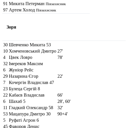
91
Микита Петерман
Півзахисник
97
Артем Холод
Півзахисник
Зоря
30
Шевченко Микита
53
10
Хомченовський Дмитро
27'
4
Цвек Ловро
78'
32
Імереков Максим
6
Жуніор Рейс
29
Назарина Єгор
22'
7
Кочергін Владислав
47
23
Булеца Сергій
8
22
Кабаєв Владислав
66'
6
Шахаб
5
28', 60'
11
Гладкий Олександр
58
32'
53
Мацапура Дмитро
30
90+4'
5
Руфаті Агрон
6
45
Фаворов Денис