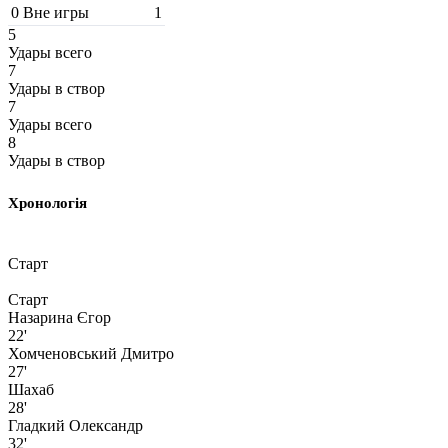
0
Вне игры
1
5
Удары всего
7
Удары в створ
7
Удары всего
8
Удары в створ
Хронологія
Старт
Старт
Назарина Єгор
22'
Хомченовський Дмитро
27'
Шахаб
28'
Гладкий Олександр
32'