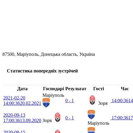
87500, Маріуполь, Донецька область, Україна
Статистика попередніх зустрічей
Дата
Господарі
Результат
Гості
Час
Маріуполь
2021-02-20
0 - 1
14:00:36
14
14:00:36
20.02.2021
Зоря
2020-09-13
0 - 1
17:00:36
17
17:00:36
13.09.2020
Зоря
Маріуполь
2020-08-15