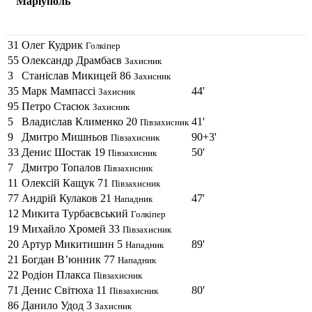
Маріуполь
31
Олег Кудрик
Голкіпер
55
Олександр Драмбаєв
Захисник
3
Станіслав Микицей
86
Захисник
35
Марк Мампассi
44'
Захисник
95
Петро Стасюк
Захисник
5
Владислав Клименко
20
41'
Півзахисник
9
Дмитро Мишньов
90+3'
Півзахисник
33
Денис Шостак
19
50'
Півзахисник
7
Дмитро Топалов
Півзахисник
11
Олексій Кащук
71
Півзахисник
77
Андрій Кулаков
21
47'
Нападник
12
Микита Турбаєвський
Голкіпер
19
Михайло Хромей
33
Півзахисник
20
Артур Микитишин
5
89'
Нападник
21
Богдан В’юнник
77
Нападник
22
Родіон Плакса
Півзахисник
71
Денис Світюха
11
80'
Півзахисник
86
Данило Удод
3
Захисник