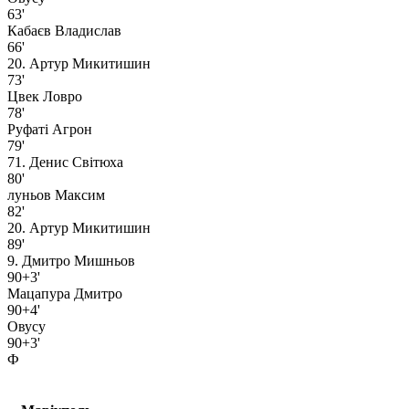
63'
Кабаєв Владислав
66'
20. Артур Микитишин
73'
Цвек Ловро
78'
Руфаті Агрон
79'
71. Денис Світюха
80'
луньов Максим
82'
20. Артур Микитишин
89'
9. Дмитро Мишньов
90+3'
Мацапура Дмитро
90+4'
Овусу
90+3'
Ф