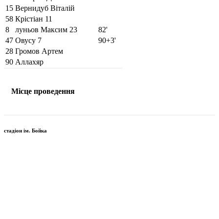
15
Вернидуб Віталій
58
Крістіан
11
8
луньов Максим
23
82'
47
Овусу
7
90+3'
28
Громов Артем
90
Аллахяр
Місце проведення
стадіон ім. Бойка