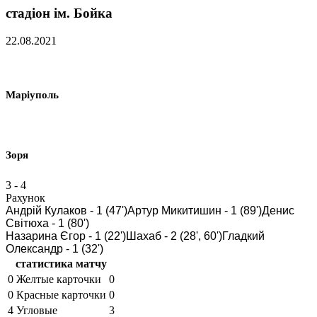
стадіон ім. Бойка
22.08.2021
Маріуполь
Зоря
3
-
4
Рахунок
Андрій Кулаков - 1 (47')
Артур Микитишин - 1 (89')
Денис
Світюха - 1 (80')
Назарина Єгор - 1 (22')
Шахаб - 2 (28', 60')
Гладкий
Олександр - 1 (32')
статистика матчу
0
Желтые карточки
0
0
Красные карточки
0
4
Угловые
3