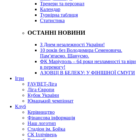
Тренери та персонал
Календар
Турнірна таблиця
Статистика
ОСТАННІ НОВИНИ
З Днем незалежності України!
10 років без Володимира Семеновича.
Пам’ятаємо. Шануємо.
ФК Маріуполь – 64 роки незламності та віри
в перемогу!
АЗОВЦІ В БЕЛЕКУ: У ФІНІШНОЇ СМУГИ
Ігри
FAVBET-Ліга
Ліга Європи
Кубок України
Юнацький чемпіонат
Клуб
Керівництво
Фінансова інформація
Наш логотип
Стадіон ім. Бойка
СК Іллічівець