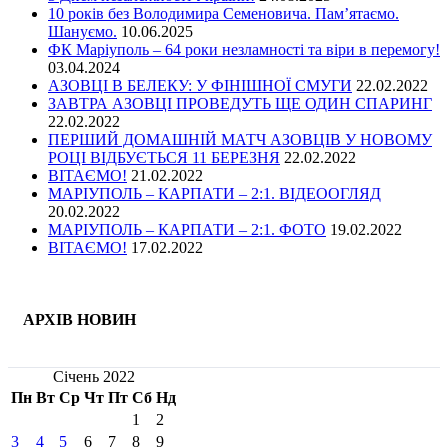
10 років без Володимира Семеновича. Пам’ятаємо.
Шануємо.
10.06.2025
ФК Маріуполь – 64 роки незламності та віри в перемогу!
03.04.2024
АЗОВЦІ В БЕЛЕКУ: У ФІНІШНОЇ СМУГИ
22.02.2022
ЗАВТРА АЗОВЦІ ПРОВЕДУТЬ ЩЕ ОДИН СПАРИНГ
22.02.2022
ПЕРШИЙ ДОМАШНІЙ МАТЧ АЗОВЦІВ У НОВОМУ
РОЦІ ВІДБУЄТЬСЯ 11 БЕРЕЗНЯ
22.02.2022
ВІТАЄМО!
21.02.2022
МАРІУПОЛЬ – КАРПАТИ – 2:1. ВІДЕООГЛЯД
20.02.2022
МАРІУПОЛЬ – КАРПАТИ – 2:1. ФОТО
19.02.2022
ВІТАЄМО!
17.02.2022
АРХІВ НОВИН
Січень 2022
Пн
Вт
Ср
Чт
Пт
Сб
Нд
1
2
3
4
5
6
7
8
9