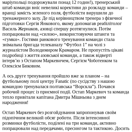
маріупольці подорожували понад 12 годин!), тренерський
штаб команди вніс невеликі корективи до розкладу команди –
вранці замість зеленого поля, футболісти вирушили до
тренажерного залу. Де під керівництвом тренера з фізичної
підготовки Сергія Янкового, якому допомагав реабілітолог
Василь Жернаков, азовці спершу розтягнулися. Потім
попрацювали над «силою», використовуючи штанги та
«гумки». Гостями ранкового тренування команди стала
знімальна бригада телеканалу “Футбол 1” на чолі з
журналістом Володимиром Крамаром. Не пропустіть цікаві
подробиці з життя азовської команди, а також відверті
інтерв’ю з Остапом Маркевичем, Сергієм Чоботенком та
Олексієм Биковим.
А ось друге тренування пройшло вже за планом – на
футбольному полі центру Fanatic (по сусідству з нашою
командою тренувалася полтавська “Ворскла”). Почався
робочий процес із приємної події. Остап Маркевич та команда
тепло привітали капітана Дмитра Мішньова з днем ​​
народження!
Остап Маркевич без розгойдування запропонував своїм
підопічним великий обсяг роботи. Після інтенсивної
розминки футболісти, поділені на три команди, активно
попрацювали над передачами, пресингом та тактикою. Досить