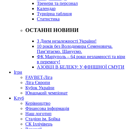
Тренери та персонал
Календар
Турнірна таблиця
Статистика
ОСТАННІ НОВИНИ
З Днем незалежності України!
10 років без Володимира Семеновича.
Пам’ятаємо. Шануємо.
ФК Маріуполь – 64 роки незламності та віри
в перемогу!
АЗОВЦІ В БЕЛЕКУ: У ФІНІШНОЇ СМУГИ
Ігри
FAVBET-Ліга
Ліга Європи
Кубок України
Юнацький чемпіонат
Клуб
Керівництво
Фінансова інформація
Наш логотип
Стадіон ім. Бойка
СК Іллічівець