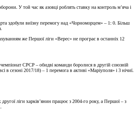
оборони. У той час як азовці роблять ставку на контроль м’яча і
Вірта здобули виїзну перемогу над «Чорноморцем» – 1: 0. Більш
.
рахуванням же Першої ліги «Верес» не програє в останніх 12
на чемпіонат СРСР – обидві команди боролися в другій союзній
і в сезоні 2017/18) – 1 перемога в активі «Маріуполя» і 3 нічиї.
другої ліги харків’янин працює з 2004-го року, а Першої – з
.