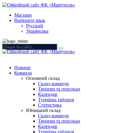
Магазин
Выберите язык
Русский
Українська
Новини
Команда
Основний склад
Склад команди
Тренери та персонал
Календар
Турнірна таблиця
Статистика
Юнацький склад
Склад команди
Тренери та персонал
Календар
Турнірна таблиця