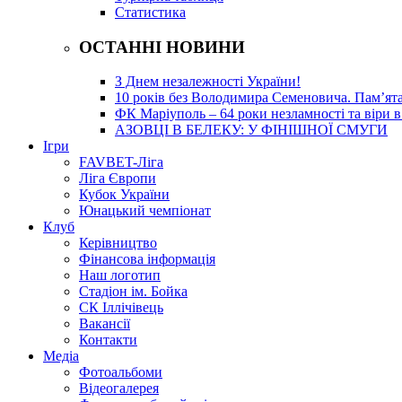
Статистика
ОСТАННІ НОВИНИ
З Днем незалежності України!
10 років без Володимира Семеновича. Пам’ят
ФК Маріуполь – 64 роки незламності та віри в
АЗОВЦІ В БЕЛЕКУ: У ФІНІШНОЇ СМУГИ
Ігри
FAVBET-Ліга
Ліга Європи
Кубок України
Юнацький чемпіонат
Клуб
Керівництво
Фінансова інформація
Наш логотип
Стадіон ім. Бойка
СК Іллічівець
Вакансії
Контакти
Медіа
Фотоальбоми
Відеогалерея