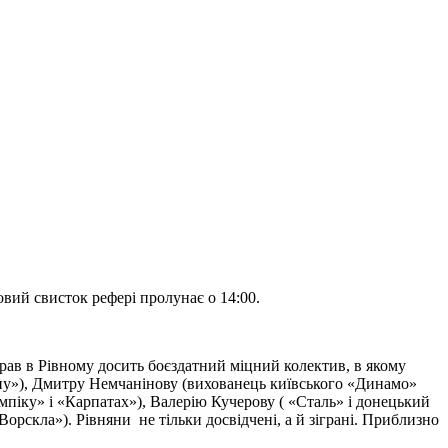
овий свисток рефері пролунає о 14:00.
рав в Рівному досить боєздатний міцний колектив, в якому
есну»), Дмитру Немчанінову (вихованець київського «Динамо»
мпіку» і «Карпатах»), Валерію Кучерову ( «Сталь» і донецький
рскла»). Рівняни не тільки досвідчені, а й зіграні. Приблизно