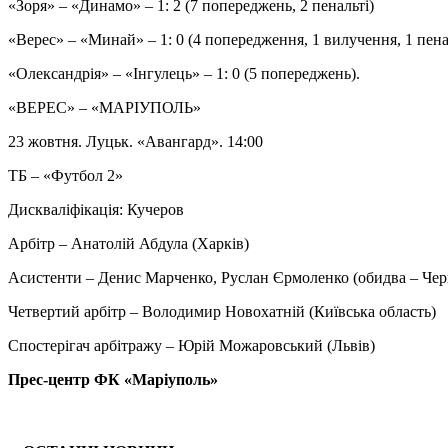
«Зоря» – «Динамо» – 1: 2 (7 попереджень, 2 пенальті)
«Верес» – «Минай» – 1: 0 (4 попередження, 1 вилучення, 1 пена
«Олександрія» – «Інгулець» – 1: 0 (5 попереджень).
«ВЕРЕС» – «МАРІУПОЛЬ»
23 жовтня. Луцьк. «Авангард». 14:00
ТБ – «Футбол 2»
Дискваліфікація: Кучеров
Арбітр – Анатолій Абдула (Харків)
Асистенти – Денис Марченко, Руслан Єрмоленко (обидва – Черн
Четвертий арбітр – Володимир Новохатній (Київська область)
Спостерігач арбітражу – Юрій Можаровський (Львів)
Прес-центр ФК «Маріуполь»