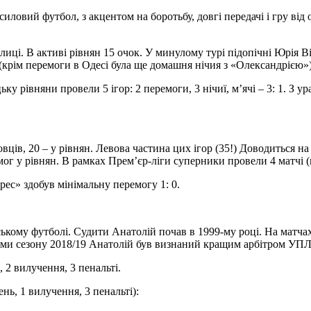
силовий футбол, з акцентом на боротьбу, довгі передачі і гру від 
блиці. В активі рівнян 15 очок. У минулому турі підопічні Юрія 
 (крім перемоги в Одесі була ще домашня нічия з «Олександрією»)
 рівняни провели 5 ігор: 2 перемоги, 3 нічиї, м’ячі – 3: 1. З у
вців, 20 – у рівнян. Левова частина цих ігор (35!) Доводиться 
емог у рівнян. В рамках Прем’єр-ліги суперники провели 4 матчі (вс
ес» здобув мінімальну перемогу 1: 0.
ькому футболі. Судити Анатолій почав в 1999-му році. На матчах 
ами сезону 2018/19 Анатолій був визнаний кращим арбітром УПЛ
 2 вилучення, 3 пенальті.
нь, 1 вилучення, 3 пенальті):