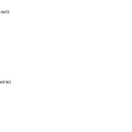
льті)
ігів)