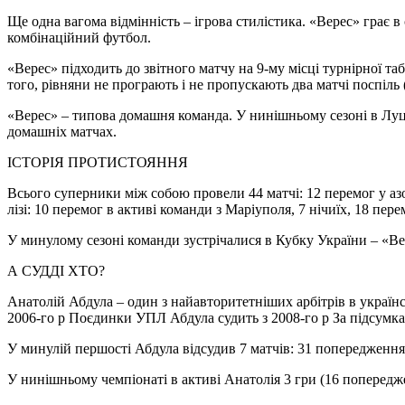
Ще одна вагома відмінність – ігрова стилістика. «Верес» грає в 
комбінаційний футбол.
«Верес» підходить до звітного матчу на 9-му місці турнірної та
того, рівняни не програють і не пропускають два матчі поспіль
«Верес» – типова домашня команда. У нинішньому сезоні в Луцьку
домашніх матчах.
ІСТОРІЯ ПРОТИСТОЯННЯ
Всього суперники між собою провели 44 матчі: 12 перемог у азо
лізі: 10 перемог в активі команди з Маріуполя, 7 нічиїх, 18 пер
У минулому сезоні команди зустрічалися в Кубку України – «Вер
А СУДДІ ХТО?
Анатолій Абдула – один з найавторитетніших арбітрів в українс
2006-го р Поєдинки УПЛ Абдула судить з 2008-го р За підсумк
У минулій першості Абдула відсудив 7 матчів: 31 попередження,
У нинішньому чемпіонаті в активі Анатолія 3 гри (16 попередже