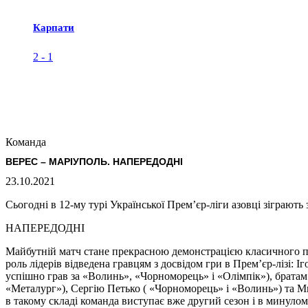
Карпати
2
-
1
Команда
ВЕРЕС – МАРІУПОЛЬ. НАПЕРЕДОДНІ
23.10.2021
Сьогодні в 12-му турі Української Прем’єр-ліги азовці зіграють
НАПЕРЕДОДНІ
Майбутній матч стане прекрасною демонстрацією класичного про
роль лідерів відведена гравцям з досвідом гри в Прем’єр-лізі
успішно грав за «Волинь», «Чорноморець» і «Олімпік»), братам
«Металург»), Сергію Петько ( «Чорноморець» і «Волинь») та Мих
в такому складі команда виступає вже другий сезон і в минуло