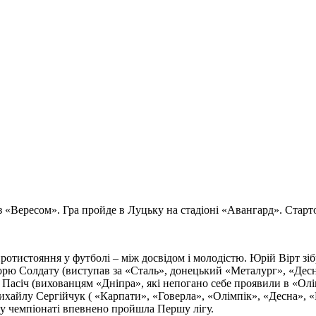
 з «Вересом». Гра пройде в Луцьку на стадіоні «Авангард». Старт
тистояння у футболі – між досвідом і молодістю. Юрій Вірт зіб
: Ігорю Солдату (виступав за «Сталь», донецький «Металург», «Д
 Пасіч (вихованцям «Дніпра», які непогано себе проявили в «Олі
айлу Сергійчук ( «Карпати», «Говерла», «Олімпік», «Десна», «Во
му чемпіонаті впевнено пройшла Першу лігу.