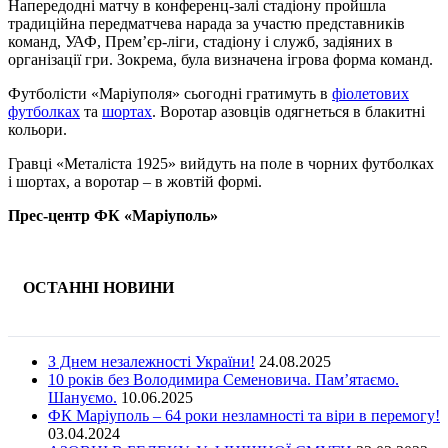
Напередодні матчу в конференц-залі стадіону пройшла
традиційна передматчева нарада за участю представників
команд, УАФ, Прем’єр-ліги, стадіону і служб, задіяних в
організації гри. Зокрема, була визначена ігрова форма команд.
Футболісти «Маріуполя» сьогодні гратимуть в
фіолетових
футболках
та
шортах
. Воротар азовців одягнеться в блакитні
кольори.
Гравці «Металіста 1925» вийдуть на поле в чорних футболках
і шортах, а воротар – в жовтій формі.
Прес-центр ФК «Маріуполь»
ОСТАННІ НОВИНИ
З Днем незалежності України!
24.08.2025
10 років без Володимира Семеновича. Пам’ятаємо.
Шануємо.
10.06.2025
ФК Маріуполь – 64 роки незламності та віри в перемогу!
03.04.2024