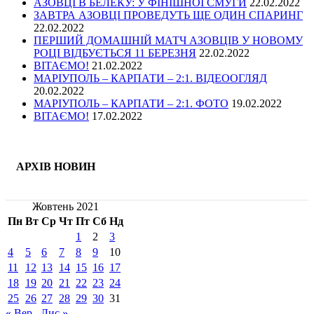
АЗОВЦІ В БЕЛЕКУ: У ФІНІШНОЇ СМУГИ
22.02.2022
ЗАВТРА АЗОВЦІ ПРОВЕДУТЬ ЩЕ ОДИН СПАРИНГ
22.02.2022
ПЕРШИЙ ДОМАШНІЙ МАТЧ АЗОВЦІВ У НОВОМУ
РОЦІ ВІДБУЄТЬСЯ 11 БЕРЕЗНЯ
22.02.2022
ВІТАЄМО!
21.02.2022
МАРІУПОЛЬ – КАРПАТИ – 2:1. ВІДЕООГЛЯД
20.02.2022
МАРІУПОЛЬ – КАРПАТИ – 2:1. ФОТО
19.02.2022
ВІТАЄМО!
17.02.2022
АРХІВ НОВИН
Жовтень 2021
Пн
Вт
Ср
Чт
Пт
Сб
Нд
1
2
3
4
5
6
7
8
9
10
11
12
13
14
15
16
17
18
19
20
21
22
23
24
25
26
27
28
29
30
31
« Вер
Лис »