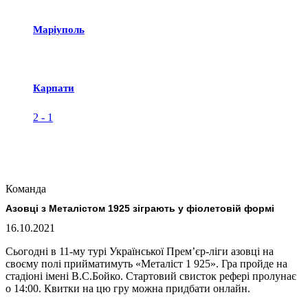
Маріуполь
Карпати
2
-
1
Команда
Азовці з Металістом 1925 зіграють у фіолетовій формі
16.10.2021
Сьогодні в 11-му турі Української Прем’єр-ліги азовці на
своєму полі прийматимуть «Металіст 1 925». Гра пройде на
стадіоні імені В.С.Бойко. Стартовий свисток рефері пролунає
о 14:00. Квитки на цю гру можна придбати онлайн.