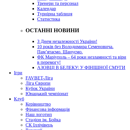
Тренери та персонал
Календар
Турнірна таблиця
Статистика
ОСТАННІ НОВИНИ
З Днем незалежності України!
10 років без Володимира Семеновича.
Пам’ятаємо. Шануємо.
ФК Маріуполь – 64 роки незламності та віри
в перемогу!
АЗОВЦІ В БЕЛЕКУ: У ФІНІШНОЇ СМУГИ
Ігри
FAVBET-Ліга
Ліга Європи
Кубок України
Юнацький чемпіонат
Клуб
Керівництво
Фінансова інформація
Наш логотип
Стадіон ім. Бойка
СК Іллічівець