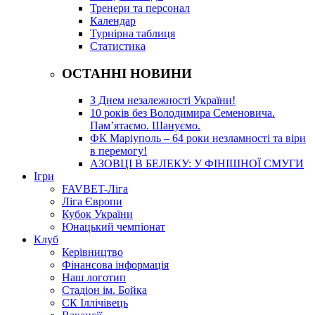
Тренери та персонал
Календар
Турнірна таблиця
Статистика
ОСТАННІ НОВИНИ
З Днем незалежності України!
10 років без Володимира Семеновича.
Пам’ятаємо. Шануємо.
ФК Маріуполь – 64 роки незламності та віри
в перемогу!
АЗОВЦІ В БЕЛЕКУ: У ФІНІШНОЇ СМУГИ
Ігри
FAVBET-Ліга
Ліга Європи
Кубок України
Юнацький чемпіонат
Клуб
Керівництво
Фінансова інформація
Наш логотип
Стадіон ім. Бойка
СК Іллічівець