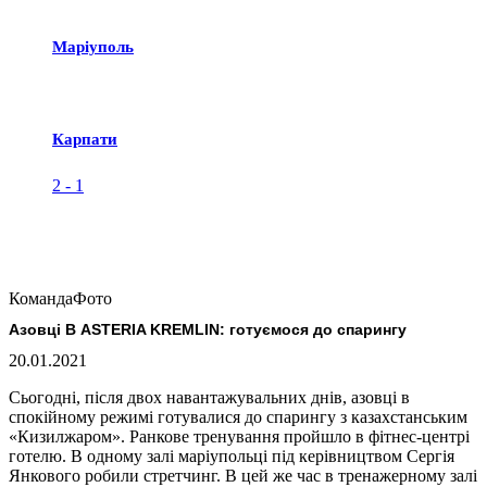
Маріуполь
Карпати
2
-
1
Команда
Фото
Азовці В ASTERIA KREMLIN: готуємося до спарингу
20.01.2021
Сьогодні, після двох навантажувальних днів, азовці в
спокійному режимі готувалися до спарингу з казахстанським
«Кизилжаром». Ранкове тренування пройшло в фітнес-центрі
готелю. В одному залі маріупольці під керівництвом Сергія
Янкового робили стретчинг. В цей же час в тренажерному залі