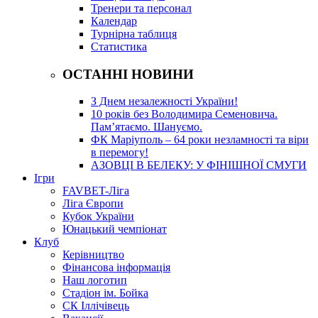
Тренери та персонал
Календар
Турнірна таблиця
Статистика
ОСТАННІ НОВИНИ
З Днем незалежності України!
10 років без Володимира Семеновича.
Пам’ятаємо. Шануємо.
ФК Маріуполь – 64 роки незламності та віри
в перемогу!
АЗОВЦІ В БЕЛЕКУ: У ФІНІШНОЇ СМУГИ
Ігри
FAVBET-Ліга
Ліга Європи
Кубок України
Юнацький чемпіонат
Клуб
Керівництво
Фінансова інформація
Наш логотип
Стадіон ім. Бойка
СК Іллічівець