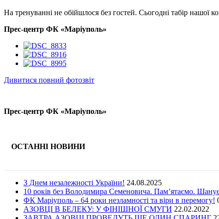
На тренуванні не обійшлося без гостей. Сьогодні табір нашої 
Прес-центр ФК «Маріуполь»
Дивитися повний фотозвіт
Прес-центр ФК «Маріуполь»
ОСТАННІ НОВИНИ
З Днем незалежності України!
24.08.2025
10 років без Володимира Семеновича. Пам’ятаємо. Шану
ФК Маріуполь – 64 роки незламності та віри в перемогу!
АЗОВЦІ В БЕЛЕКУ: У ФІНІШНОЇ СМУГИ
22.02.2022
ЗАВТРА АЗОВЦІ ПРОВЕДУТЬ ЩЕ ОДИН СПАРИНГ
2