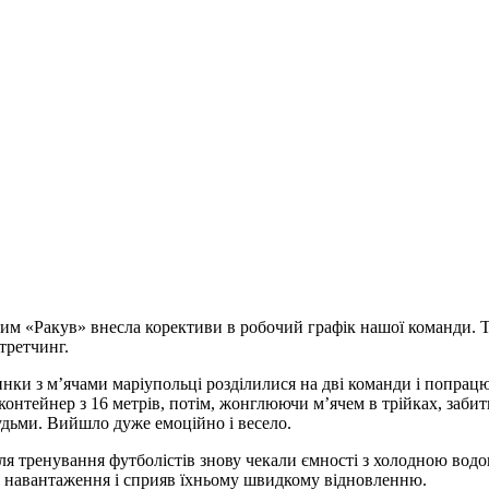
ським «Ракув» внесла корективи в робочий графік нашої команди
третчинг.
нки з м’ячами маріупольці розділилися на дві команди і попрац
онтейнер з 16 метрів, потім, жонглюючи м’ячем в трійках, забити 
рудьми. Вийшло дуже емоційно і весело.
я тренування футболістів знову чекали ємності з холодною водою
я навантаження і сприяв їхньому швидкому відновленню.