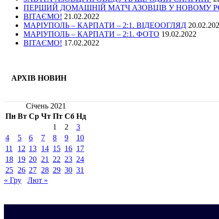
ПЕРШИЙ ДОМАШНІЙ МАТЧ АЗОВЦІВ У НОВОМУ РОЦ
ВІТАЄМО!
21.02.2022
МАРІУПОЛЬ – КАРПАТИ – 2:1. ВІДЕООГЛЯД
20.02.20
МАРІУПОЛЬ – КАРПАТИ – 2:1. ФОТО
19.02.2022
ВІТАЄМО!
17.02.2022
АРХІВ НОВИН
Січень 2021
Пн
Вт
Ср
Чт
Пт
Сб
Нд
1
2
3
4
5
6
7
8
9
10
11
12
13
14
15
16
17
18
19
20
21
22
23
24
25
26
27
28
29
30
31
« Гру
Лют »