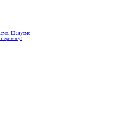
аємо. Шануємо.
 перемогу!