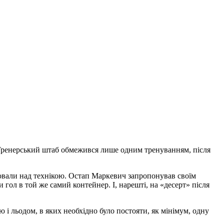
. Тренерський штаб обмежився лише одним тренуванням, після
ювали над технікою. Остап Маркевич запропонував своїм
гол в той же самий контейнер. І, нарешті, на «десерт» після
 і льодом, в яких необхідно було постояти, як мінімум, одну