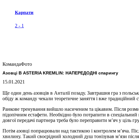
Карпати
2
-
1
Команда
Фото
Азовці В ASTERIA KREMLIN: НАПЕРЕДОДНІ спарингу
15.01.2021
Ще один день азовців в Анталії позаду. Завтрашня гра з поль
обіду ж команду чекали теоретичне заняття і вже традиційний с
Ранкове тренування вийшло насиченим та цікавим. Після розми
підопічним естафети. Необхідно було потрапити в спеціальний к
довгої передачі партнера треба було переправити м’яч у ціль г
Потім азовці попрацювали над тактикою і контролем м’яча. Післ
хвилину. Такий своєрідний холодний душ тонізував м’язи післ