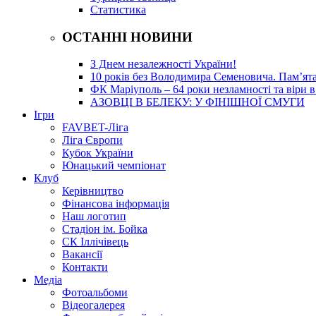
Статистика
ОСТАННІ НОВИНИ
З Днем незалежності України!
10 років без Володимира Семеновича. Пам’ят
ФК Маріуполь – 64 роки незламності та віри в
АЗОВЦІ В БЕЛЕКУ: У ФІНІШНОЇ СМУГИ
Ігри
FAVBET-Ліга
Ліга Європи
Кубок України
Юнацький чемпіонат
Клуб
Керівництво
Фінансова інформація
Наш логотип
Стадіон ім. Бойка
СК Іллічівець
Вакансії
Контакти
Медіа
Фотоальбоми
Відеогалерея