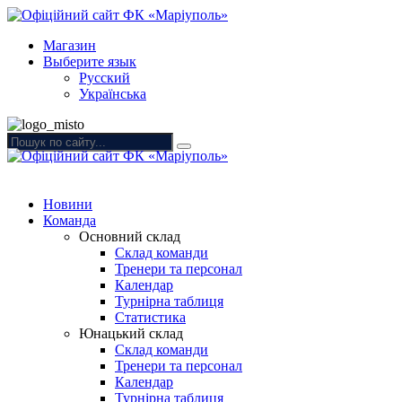
Магазин
Выберите язык
Русский
Українська
Новини
Команда
Основний склад
Склад команди
Тренери та персонал
Календар
Турнірна таблиця
Статистика
Юнацький склад
Склад команди
Тренери та персонал
Календар
Турнірна таблиця