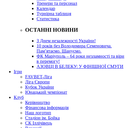
Тренери та персонал
Календар
Турнірна таблиця
Статистика
ОСТАННІ НОВИНИ
З Днем незалежності України!
10 років без Володимира Семеновича.
Пам’ятаємо. Шануємо.
ФК Маріуполь – 64 роки незламності та віри
в перемогу!
АЗОВЦІ В БЕЛЕКУ: У ФІНІШНОЇ СМУГИ
Ігри
FAVBET-Ліга
Ліга Європи
Кубок України
Юнацький чемпіонат
Клуб
Керівництво
Фінансова інформація
Наш логотип
Стадіон ім. Бойка
СК Іллічівець