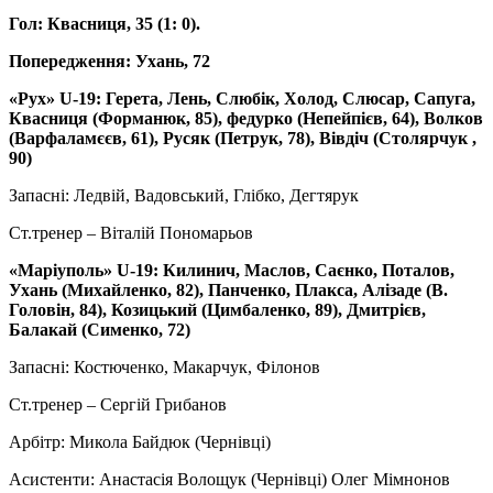
Гол: Квасниця, 35 (1: 0).
Попередження: Ухань, 72
«Рух» U-19: Герета, Лень, Слюбік, Холод, Слюсар, Сапуга,
Квасниця (Форманюк, 85), федурко (Непейпієв, 64), Волков
(Варфаламєєв, 61), Русяк (Петрук, 78), Вівдіч (Столярчук ,
90)
Запасні: Ледвій, Вадовський, Глібко, Дегтярук
Ст.тренер – Віталій Пономарьов
«Маріуполь» U-19: Килинич, Маслов, Саєнко, Поталов,
Ухань (Михайленко, 82), Панченко, Плакса, Алізаде (В.
Головін, 84), Козицький (Цимбаленко, 89), Дмитрієв,
Балакай (Сименко, 72)
Запасні: Костюченко, Макарчук, Філонов
Ст.тренер – Сергій Грибанов
Арбітр: Микола Байдюк (Чернівці)
Асистенти: Анастасія Волощук (Чернівці) Олег Мімнонов