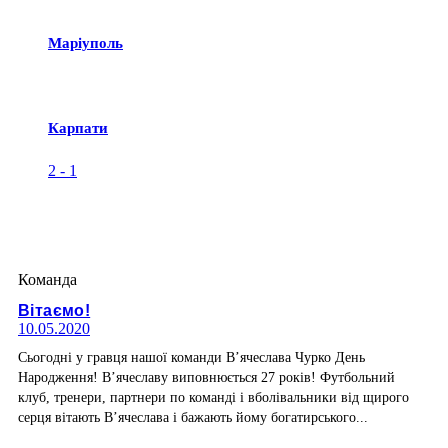
Маріуполь
Карпати
2
-
1
Команда
Вітаємо!
10.05.2020
Сьогодні у гравця нашої команди В’ячеслава Чурко День
Народження! В’ячеславу виповнюється 27 років! Футбольний
клуб, тренери, партнери по команді і вболівальники від щирого
серця вітають В’ячеслава і бажають йому богатирського...