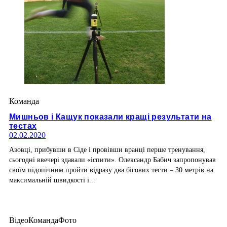
Команда
Мишньов і Кащук показали кращі результати на
тестах
02.02.2020
Азовці, прибувши в Сіде і провівши вранці перше тренування,
сьогодні ввечері здавали «іспити». Олександр Бабич запропонував
своїм підопічним пройти відразу два бігових тести – 30 метрів на
максимальній швидкості і...
Відео
Команда
Фото