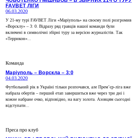
ЧОБОТЕНКО І МІШНЬОВ – В ЗБІРНИХ 21-ГО ТУРУ
FAVBET ЛІГИ
06.03.2020
У 21-му турі FAVBET Ліги «Маріуполь» на своєму полі розгромив
«Ворсклу» – 3: 0. Відразу ряд гравців нашої команди були
включені в символічні збірні туру за версією журналістів. Так
«Террикон»...
Команда
Маріуполь – Ворскла – 3:0
04.03.2020
Футбольний рік в Україні тільки розпочався, але Прем’єр-ліга вже
набрала обертів – перший етап завершиться вже через три дні і
кожне набране очко, відповідно, на вагу золота. Азовцям сьогодні
відступати...
Преса про клуб