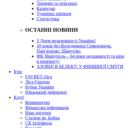
Тренери та персонал
Календар
Турнірна таблиця
Статистика
ОСТАННІ НОВИНИ
З Днем незалежності України!
10 років без Володимира Семеновича.
Пам’ятаємо. Шануємо.
ФК Маріуполь – 64 роки незламності та віри
в перемогу!
АЗОВЦІ В БЕЛЕКУ: У ФІНІШНОЇ СМУГИ
Ігри
FAVBET-Ліга
Ліга Європи
Кубок України
Юнацький чемпіонат
Клуб
Керівництво
Фінансова інформація
Наш логотип
Стадіон ім. Бойка
СК Іллічівець