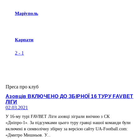
Маріуполь
Карпати
2
-
1
Преса про клуб
Азовців ВКЛЮЧЕНО ДО ЗБІРНОЇ 16 ТУРУ FAVBET
ЛІГИ
02.03.2021
У 16-му турі FAVBET Ліги азовці зіграли внічию з СК
«Дніпро-1». За підсумками цього туру гравці нашої команди були
включені в символічну збірну за версією сайту UA-Football.com:
«Дмитро Мишньов. У...