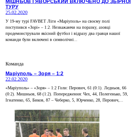
МІШНЬОВ І ЯВОРСЬКИЙ ВКЛЮЧЕНО ДО ЗБІРНОЇ
ТУРУ
25.02.2020
У 19-му турі FAVBET Ліги «Маріуполь» на своєму полі
поступився «Зорі» – 1:2. Незважаючи на поразку, азовці
продемонстрували якісний футбол і відразу два гравця нашої
команди були включені в символічні...
Команда
Маріуполь – Зоря – 1:2
22.02.2020
«Маріуполь» – «Зоря» – 1:2 Голи: Перович, 61 (0:1). Ледньов, 66
(0:2). Мишньов, 68 (1:2). Попередження: Чех, 44, Полегенько, 59,
Ігнатенко, 65, Биков, 87 – Чеберко, 5, Юрченко, 28, Перович,...