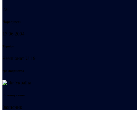
22
Народився:
17.06.2004
Турніри
Чемпіонат U-19
громадянство
Україна
Розташування
Захисник