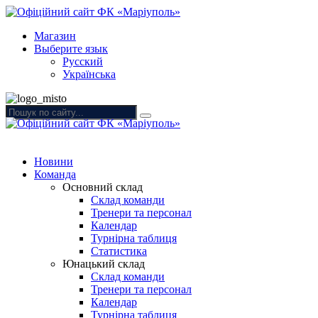
Магазин
Выберите язык
Русский
Українська
Новини
Команда
Основний склад
Склад команди
Тренери та персонал
Календар
Турнірна таблиця
Статистика
Юнацький склад
Склад команди
Тренери та персонал
Календар
Турнірна таблиця