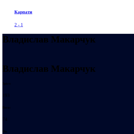
Карпати
2
-
1
Владислав Макарчук
Владислав Макарчук
Зріст:
193
Вага:
74
Вік