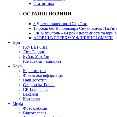
Статистика
ОСТАННІ НОВИНИ
З Днем незалежності України!
10 років без Володимира Семеновича. Пам’ят
ФК Маріуполь – 64 роки незламності та віри в
АЗОВЦІ В БЕЛЕКУ: У ФІНІШНОЇ СМУГИ
Ігри
FAVBET-Ліга
Ліга Європи
Кубок України
Юнацький чемпіонат
Клуб
Керівництво
Фінансова інформація
Наш логотип
Стадіон ім. Бойка
СК Іллічівець
Вакансії
Контакти
Медіа
Фотоальбоми
Відеогалерея