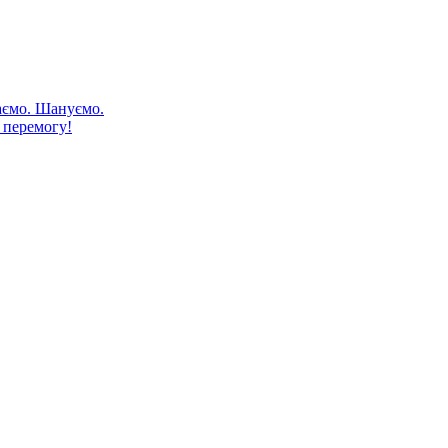
аємо. Шануємо.
 перемогу!