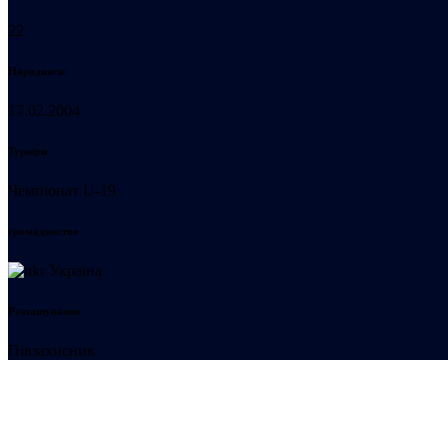
22
Народився:
17.02.2004
Турніри
Чемпіонат U-19
громадянство
Україна
Розташування
Півзахисник