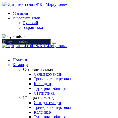
Магазин
Выберите язык
Русский
Українська
Новини
Команда
Основний склад
Склад команди
Тренери та персонал
Календар
Турнірна таблиця
Статистика
Юнацький склад
Склад команди
Тренери та персонал
Календар
Турнірна таблиця