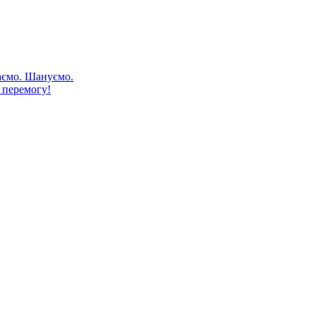
аємо. Шануємо.
 перемогу!