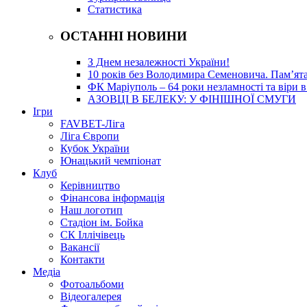
Статистика
ОСТАННІ НОВИНИ
З Днем незалежності України!
10 років без Володимира Семеновича. Пам’ят
ФК Маріуполь – 64 роки незламності та віри в
АЗОВЦІ В БЕЛЕКУ: У ФІНІШНОЇ СМУГИ
Ігри
FAVBET-Ліга
Ліга Європи
Кубок України
Юнацький чемпіонат
Клуб
Керівництво
Фінансова інформація
Наш логотип
Стадіон ім. Бойка
СК Іллічівець
Вакансії
Контакти
Медіа
Фотоальбоми
Відеогалерея