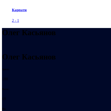
Карпати
2
-
1
Олег Касьянов
Олег Касьянов
Зріст:
180
Вага:
69
Вік