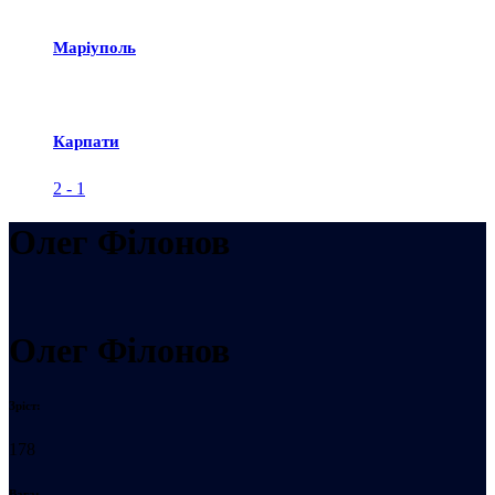
Маріуполь
Карпати
2
-
1
Олег Фiлонов
Олег Фiлонов
Зріст:
178
Вага: