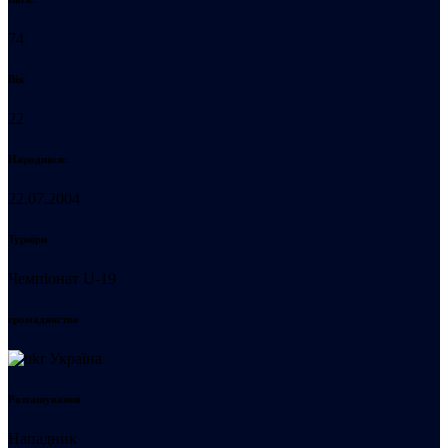
74
Вік
22
Народився:
22.07.2004
Турніри
Чемпіонат U-19
громадянство
Україна
Розташування
Нападник