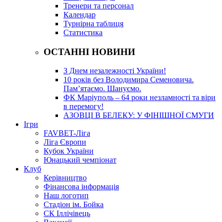
Тренери та персонал
Календар
Турнірна таблиця
Статистика
ОСТАННІ НОВИНИ
З Днем незалежності України!
10 років без Володимира Семеновича.
Пам’ятаємо. Шануємо.
ФК Маріуполь – 64 роки незламності та віри
в перемогу!
АЗОВЦІ В БЕЛЕКУ: У ФІНІШНОЇ СМУГИ
Ігри
FAVBET-Ліга
Ліга Європи
Кубок України
Юнацький чемпіонат
Клуб
Керівництво
Фінансова інформація
Наш логотип
Стадіон ім. Бойка
СК Іллічівець