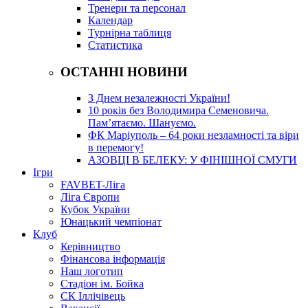
Тренери та персонал
Календар
Турнірна таблиця
Статистика
ОСТАННІ НОВИНИ
З Днем незалежності України!
10 років без Володимира Семеновича.
Пам’ятаємо. Шануємо.
ФК Маріуполь – 64 роки незламності та віри
в перемогу!
АЗОВЦІ В БЕЛЕКУ: У ФІНІШНОЇ СМУГИ
Ігри
FAVBET-Ліга
Ліга Європи
Кубок України
Юнацький чемпіонат
Клуб
Керівництво
Фінансова інформація
Наш логотип
Стадіон ім. Бойка
СК Іллічівець