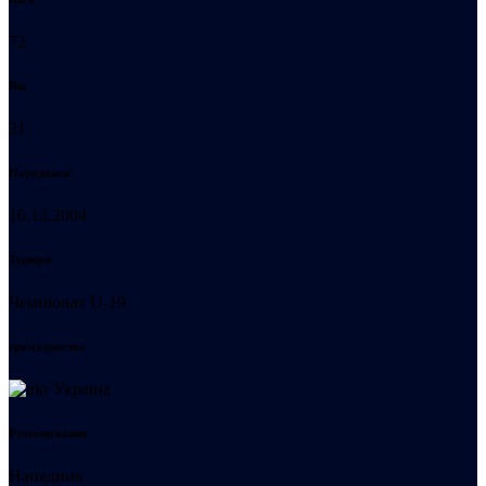
72
Вік
21
Народився:
16.12.2004
Турніри
Чемпіонат U-19
громадянство
Україна
Розташування
Нападник