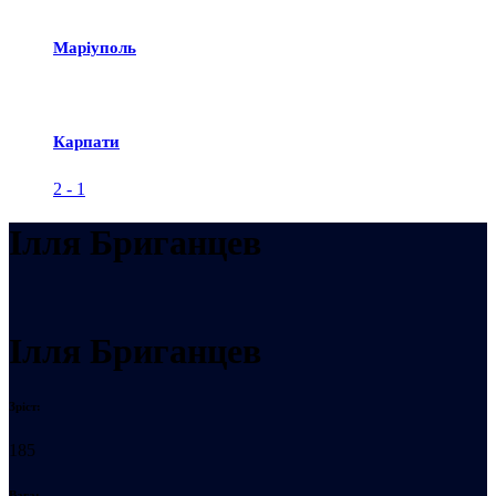
Маріуполь
Карпати
2
-
1
Ілля Бриганцев
Ілля Бриганцев
Зріст:
185
Вага: