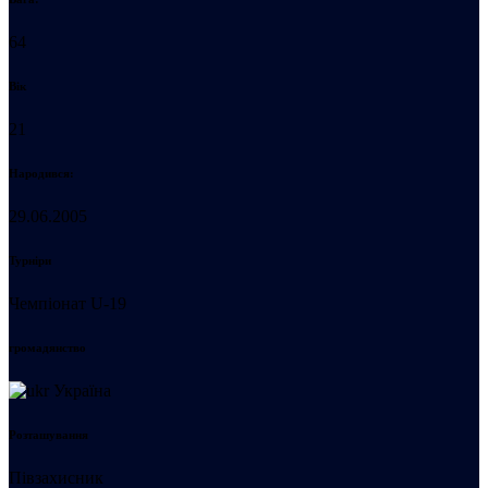
64
Вік
21
Народився:
29.06.2005
Турніри
Чемпіонат U-19
громадянство
Україна
Розташування
Півзахисник