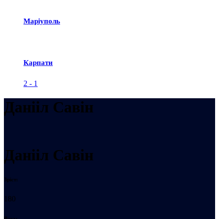
Маріуполь
Карпати
2
-
1
Данііл Савін
Данііл Савін
Зріст:
180
Вага: