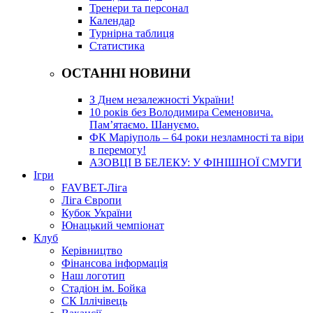
Тренери та персонал
Календар
Турнірна таблиця
Статистика
ОСТАННІ НОВИНИ
З Днем незалежності України!
10 років без Володимира Семеновича.
Пам’ятаємо. Шануємо.
ФК Маріуполь – 64 роки незламності та віри
в перемогу!
АЗОВЦІ В БЕЛЕКУ: У ФІНІШНОЇ СМУГИ
Ігри
FAVBET-Ліга
Ліга Європи
Кубок України
Юнацький чемпіонат
Клуб
Керівництво
Фінансова інформація
Наш логотип
Стадіон ім. Бойка
СК Іллічівець