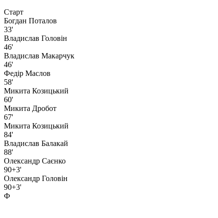
Старт
Богдан Поталов
33'
Владислав Головiн
46'
Владислав Макарчук
46'
Федір Маслов
58'
Микита Козицький
60'
Микита Дробот
67'
Микита Козицький
84'
Владислав Балакай
88'
Олександр Саєнко
90+3'
Олександр Головін
90+3'
Ф