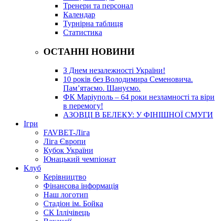
Тренери та персонал
Календар
Турнірна таблиця
Статистика
ОСТАННІ НОВИНИ
З Днем незалежності України!
10 років без Володимира Семеновича.
Пам’ятаємо. Шануємо.
ФК Маріуполь – 64 роки незламності та віри
в перемогу!
АЗОВЦІ В БЕЛЕКУ: У ФІНІШНОЇ СМУГИ
Ігри
FAVBET-Ліга
Ліга Європи
Кубок України
Юнацький чемпіонат
Клуб
Керівництво
Фінансова інформація
Наш логотип
Стадіон ім. Бойка
СК Іллічівець