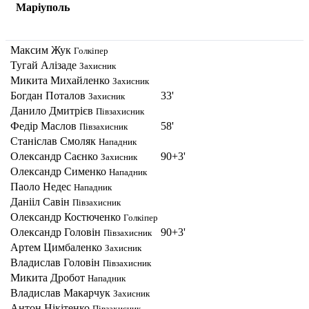
Маріуполь
Максим Жук
Голкіпер
Тугай Алізаде
Захисник
Микита Михайленко
Захисник
Богдан Поталов
33'
Захисник
Данило Дмитрієв
Півзахисник
Федір Маслов
58'
Півзахисник
Станіслав Смоляк
Нападник
Олександр Саєнко
90+3'
Захисник
Олександр Сименко
Нападник
Паоло Недес
Нападник
Данііл Савін
Півзахисник
Олександр Костюченко
Голкіпер
Олександр Головін
90+3'
Півзахисник
Артем Цимбаленко
Захисник
Владислав Головiн
Півзахисник
Микита Дробот
Нападник
Владислав Макарчук
Захисник
Антон Нiкiтенко
Півзахисник