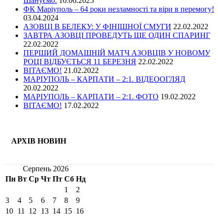
Шануємо.
10.06.2025
ФК Маріуполь – 64 роки незламності та віри в перемогу!
03.04.2024
АЗОВЦІ В БЕЛЕКУ: У ФІНІШНОЇ СМУГИ
22.02.2022
ЗАВТРА АЗОВЦІ ПРОВЕДУТЬ ЩЕ ОДИН СПАРИНГ
22.02.2022
ПЕРШИЙ ДОМАШНІЙ МАТЧ АЗОВЦІВ У НОВОМУ
РОЦІ ВІДБУЄТЬСЯ 11 БЕРЕЗНЯ
22.02.2022
ВІТАЄМО!
21.02.2022
МАРІУПОЛЬ – КАРПАТИ – 2:1. ВІДЕООГЛЯД
20.02.2022
МАРІУПОЛЬ – КАРПАТИ – 2:1. ФОТО
19.02.2022
ВІТАЄМО!
17.02.2022
АРХІВ НОВИН
Серпень 2026
Пн
Вт
Ср
Чт
Пт
Сб
Нд
1
2
3
4
5
6
7
8
9
10
11
12
13
14
15
16