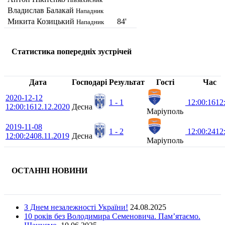
Владислав Балакай
Нападник
Микита Козицький
84'
Нападник
Статистика попередніх зустрічей
Дата
Господарі
Результат
Гості
Час
2020-12-12
1 - 1
12:00:16
12
12:00:16
12.12.2020
Десна
Маріуполь
2019-11-08
1 - 2
12:00:24
12
12:00:24
08.11.2019
Десна
Маріуполь
ОСТАННІ НОВИНИ
З Днем незалежності України!
24.08.2025
10 років без Володимира Семеновича. Пам’ятаємо.