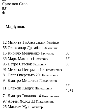
Ярмолюк Єгор
83'
Ф
Маріуполь
12
Микита Турбаєвський
Голкіпер
55
Олександр Драмбаєв
Захисник
15
Кирило Мелiченко
30'
Захисник
35
Марк Мампассi
75'
Захисник
95
Петро Стасюк
56'
Захисник
91
Микита Петерман
19
Півзахисник
8
Олег Очеретько
20
Півзахисник
9
Дмитро Мишньов
Півзахисник
33'
11
Олексій Кащук
Півзахисник
45+1'
7
Дмитро Топалов
14
Півзахисник
97
Артем Холод
33
Півзахисник
25
Максим Жук
Голкіпер