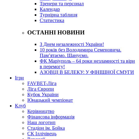
Тренери та персонал
Календар
Турнірна таблиця
Статистика
ОСТАННІ НОВИНИ
З Днем незалежності України!
10 років без Володимира Семеновича.
Пам’ятаємо. Шануємо.
ФК Маріуполь – 64 роки незламності та віри
в перемогу!
АЗОВЦІ В БЕЛЕКУ: У ФІНІШНОЇ СМУГИ
Ігри
FAVBET-Ліга
Ліга Європи
Кубок України
Юнацький чемпіонат
Клуб
Керівництво
Фінансова інформація
Наш логотип
Стадіон ім. Бойка
СК Іллічівець