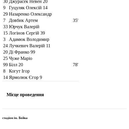
30
Джурасек Невен
20
9
Гуцуляк Олексій
14
29
Назаренко Олександр
7
Довбик Артем
35'
33
Юрчук Валерій
15
Логінов Сергій
39
3
Адамюк Володимир
24
Лучкевич Валерій
11
20
Ді Франко
99
25
Чуже Маріо
99
Білл
20
78'
8
Когут Ігор
14
Ярмолюк Єгор
9
Місце проведення
стадіон ім. Бойка