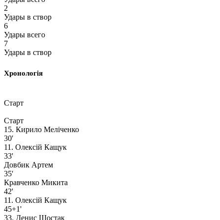
2
Удары в створ
6
Удары всего
7
Удары в створ
Хронологія
Старт
Старт
15. Кирило Мелiченко
30'
11. Олексій Кащук
33'
Довбик Артем
35'
Кравченко Микита
42'
11. Олексій Кащук
45+1'
33. Денис Шостак