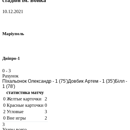
стадіон ім. Бойка
10.12.2021
Маріуполь
Дніпро-1
0
-
3
Рахунок
Піхальонок Олександр - 1 (75')
Довбик Артем - 1 (35')
Білл -
1 (78')
статистика матчу
0
Желтые карточки
2
0
Красные карточки
0
2
Угловые
3
0
Вне игры
2
3
Удары всего