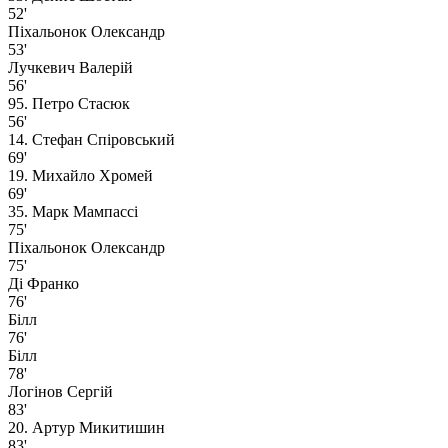
52'
Піхальонок Олександр
53'
Лучкевич Валерій
56'
95. Петро Стасюк
56'
14. Стефан Спіровський
69'
19. Михайло Хромей
69'
35. Марк Мампассi
75'
Піхальонок Олександр
75'
Ді Франко
76'
Білл
76'
Білл
78'
Логінов Сергій
83'
20. Артур Микитишин
83'