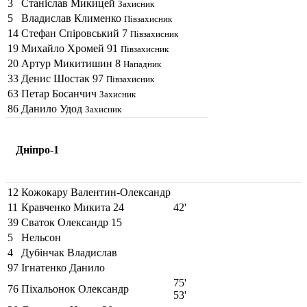
3
Станіслав Микицей
Захисник
5
Владислав Клименко
Півзахисник
14
Стефан Спіровський
7
Півзахисник
19
Михайло Хромей
91
Півзахисник
20
Артур Микитишин
8
Нападник
33
Денис Шостак
97
Півзахисник
63
Петар Босанчич
Захисник
86
Данило Удод
Захисник
Днiпро-1
12
Кожокару Валентин-Олександр
11
Кравченко Микита
24
42'
39
Сваток Олександр
15
5
Нельсон
4
Дубінчак Владислав
97
Ігнатенко Данило
75'
76
Піхальонок Олександр
53'