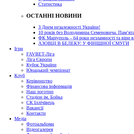
Статистика
ОСТАННІ НОВИНИ
З Днем незалежності України!
10 років без Володимира Семеновича. Пам’ят
ФК Маріуполь – 64 роки незламності та віри в
АЗОВЦІ В БЕЛЕКУ: У ФІНІШНОЇ СМУГИ
Ігри
FAVBET-Ліга
Ліга Європи
Кубок України
Юнацький чемпіонат
Клуб
Керівництво
Фінансова інформація
Наш логотип
Стадіон ім. Бойка
СК Іллічівець
Вакансії
Контакти
Медіа
Фотоальбоми
Відеогалерея