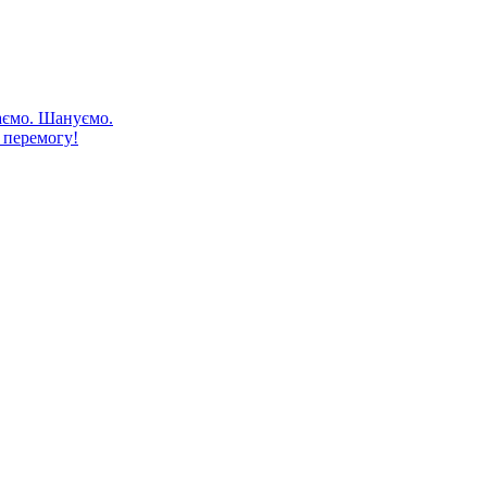
аємо. Шануємо.
 перемогу!