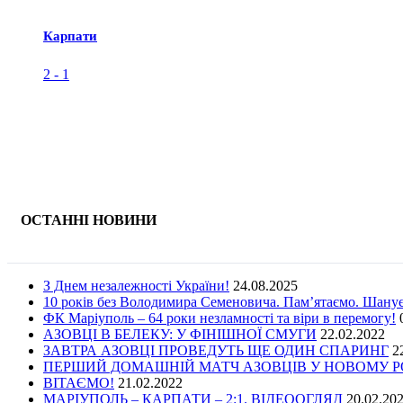
Карпати
2
-
1
ОСТАННІ НОВИНИ
З Днем незалежності України!
24.08.2025
10 років без Володимира Семеновича. Пам’ятаємо. Шану
ФК Маріуполь – 64 роки незламності та віри в перемогу!
АЗОВЦІ В БЕЛЕКУ: У ФІНІШНОЇ СМУГИ
22.02.2022
ЗАВТРА АЗОВЦІ ПРОВЕДУТЬ ЩЕ ОДИН СПАРИНГ
2
ПЕРШИЙ ДОМАШНІЙ МАТЧ АЗОВЦІВ У НОВОМУ РОЦ
ВІТАЄМО!
21.02.2022
МАРІУПОЛЬ – КАРПАТИ – 2:1. ВІДЕООГЛЯД
20.02.20