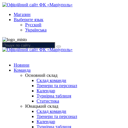
Магазин
Выберите язык
Русский
Українська
Новини
Команда
Основний склад
Склад команди
Тренери та персонал
Календар
Турнірна таблиця
Статистика
Юнацький склад
Склад команди
Тренери та персонал
Календар
Турнірна таблиця