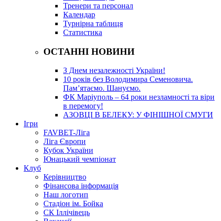
Тренери та персонал
Календар
Турнірна таблиця
Статистика
ОСТАННІ НОВИНИ
З Днем незалежності України!
10 років без Володимира Семеновича.
Пам’ятаємо. Шануємо.
ФК Маріуполь – 64 роки незламності та віри
в перемогу!
АЗОВЦІ В БЕЛЕКУ: У ФІНІШНОЇ СМУГИ
Ігри
FAVBET-Ліга
Ліга Європи
Кубок України
Юнацький чемпіонат
Клуб
Керівництво
Фінансова інформація
Наш логотип
Стадіон ім. Бойка
СК Іллічівець