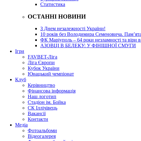
Статистика
ОСТАННІ НОВИНИ
З Днем незалежності України!
10 років без Володимира Семеновича. Пам’ят
ФК Маріуполь – 64 роки незламності та віри в
АЗОВЦІ В БЕЛЕКУ: У ФІНІШНОЇ СМУГИ
Ігри
FAVBET-Ліга
Ліга Європи
Кубок України
Юнацький чемпіонат
Клуб
Керівництво
Фінансова інформація
Наш логотип
Стадіон ім. Бойка
СК Іллічівець
Вакансії
Контакти
Медіа
Фотоальбоми
Відеогалерея