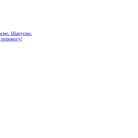
аємо. Шануємо.
 перемогу!