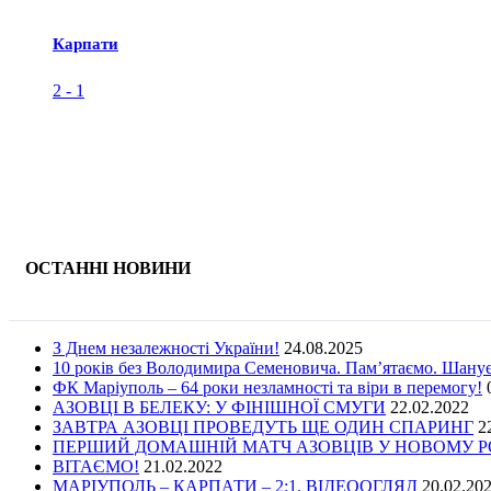
Карпати
2
-
1
ОСТАННІ НОВИНИ
З Днем незалежності України!
24.08.2025
10 років без Володимира Семеновича. Пам’ятаємо. Шану
ФК Маріуполь – 64 роки незламності та віри в перемогу!
АЗОВЦІ В БЕЛЕКУ: У ФІНІШНОЇ СМУГИ
22.02.2022
ЗАВТРА АЗОВЦІ ПРОВЕДУТЬ ЩЕ ОДИН СПАРИНГ
2
ПЕРШИЙ ДОМАШНІЙ МАТЧ АЗОВЦІВ У НОВОМУ РОЦ
ВІТАЄМО!
21.02.2022
МАРІУПОЛЬ – КАРПАТИ – 2:1. ВІДЕООГЛЯД
20.02.20