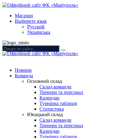
Магазин
Выберите язык
Русский
Українська
Новини
Команда
Основний склад
Склад команди
Тренери та персонал
Календар
Турнірна таблиця
Статистика
Юнацький склад
Склад команди
Тренери та персонал
Календар
Турнірна таблиця