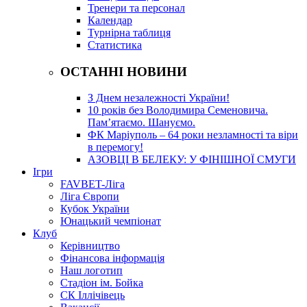
Тренери та персонал
Календар
Турнірна таблиця
Статистика
ОСТАННІ НОВИНИ
З Днем незалежності України!
10 років без Володимира Семеновича.
Пам’ятаємо. Шануємо.
ФК Маріуполь – 64 роки незламності та віри
в перемогу!
АЗОВЦІ В БЕЛЕКУ: У ФІНІШНОЇ СМУГИ
Ігри
FAVBET-Ліга
Ліга Європи
Кубок України
Юнацький чемпіонат
Клуб
Керівництво
Фінансова інформація
Наш логотип
Стадіон ім. Бойка
СК Іллічівець