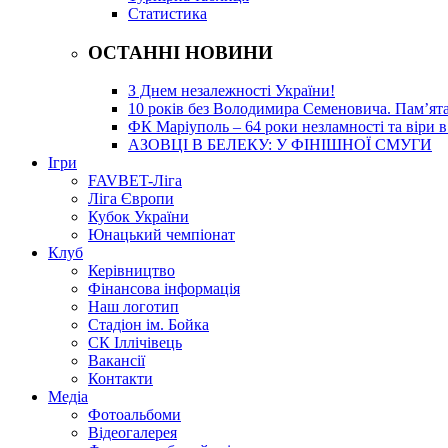
Статистика
ОСТАННІ НОВИНИ
З Днем незалежності України!
10 років без Володимира Семеновича. Пам’ят
ФК Маріуполь – 64 роки незламності та віри в
АЗОВЦІ В БЕЛЕКУ: У ФІНІШНОЇ СМУГИ
Ігри
FAVBET-Ліга
Ліга Європи
Кубок України
Юнацький чемпіонат
Клуб
Керівництво
Фінансова інформація
Наш логотип
Стадіон ім. Бойка
СК Іллічівець
Вакансії
Контакти
Медіа
Фотоальбоми
Відеогалерея