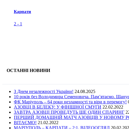
Карпати
2
-
1
ОСТАННІ НОВИНИ
З Днем незалежності України!
24.08.2025
10 років без Володимира Семеновича. Пам’ятаємо. Шану
ФК Маріуполь – 64 роки незламності та віри в перемогу!
АЗОВЦІ В БЕЛЕКУ: У ФІНІШНОЇ СМУГИ
22.02.2022
ЗАВТРА АЗОВЦІ ПРОВЕДУТЬ ЩЕ ОДИН СПАРИНГ
2
ПЕРШИЙ ДОМАШНІЙ МАТЧ АЗОВЦІВ У НОВОМУ РОЦ
ВІТАЄМО!
21.02.2022
МАРІУПОЛЬ – КАРПАТИ – 2:1. ВІДЕООГЛЯД
20.02.20