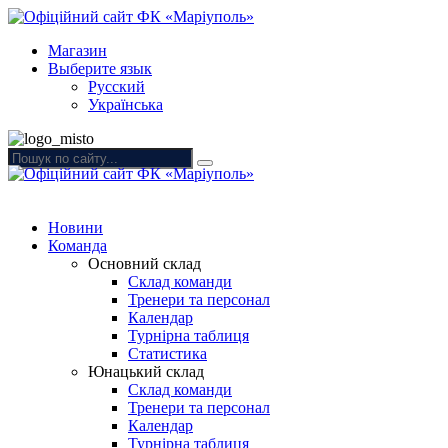
Магазин
Выберите язык
Русский
Українська
Новини
Команда
Основний склад
Склад команди
Тренери та персонал
Календар
Турнірна таблиця
Статистика
Юнацький склад
Склад команди
Тренери та персонал
Календар
Турнірна таблиця