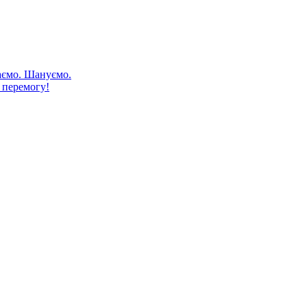
аємо. Шануємо.
 перемогу!