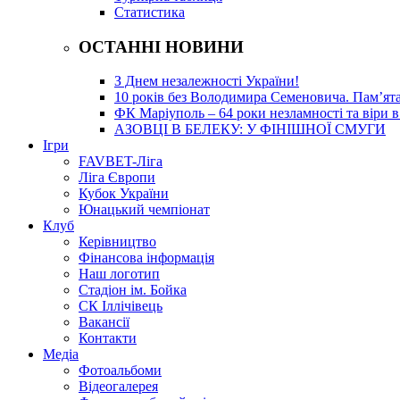
Статистика
ОСТАННІ НОВИНИ
З Днем незалежності України!
10 років без Володимира Семеновича. Пам’ят
ФК Маріуполь – 64 роки незламності та віри в
АЗОВЦІ В БЕЛЕКУ: У ФІНІШНОЇ СМУГИ
Ігри
FAVBET-Ліга
Ліга Європи
Кубок України
Юнацький чемпіонат
Клуб
Керівництво
Фінансова інформація
Наш логотип
Стадіон ім. Бойка
СК Іллічівець
Вакансії
Контакти
Медіа
Фотоальбоми
Відеогалерея