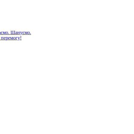
аємо. Шануємо.
 перемогу!