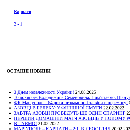
Карпати
2
-
1
ОСТАННІ НОВИНИ
З Днем незалежності України!
24.08.2025
10 років без Володимира Семеновича. Пам’ятаємо. Шану
ФК Маріуполь – 64 роки незламності та віри в перемогу!
АЗОВЦІ В БЕЛЕКУ: У ФІНІШНОЇ СМУГИ
22.02.2022
ЗАВТРА АЗОВЦІ ПРОВЕДУТЬ ЩЕ ОДИН СПАРИНГ
2
ПЕРШИЙ ДОМАШНІЙ МАТЧ АЗОВЦІВ У НОВОМУ РОЦ
ВІТАЄМО!
21.02.2022
МАРІУПОЛЬ – КАРПАТИ – 2:1. ВІДЕООГЛЯД
20.02.20