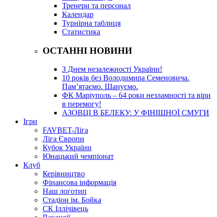
Тренери та персонал
Календар
Турнірна таблиця
Статистика
ОСТАННІ НОВИНИ
З Днем незалежності України!
10 років без Володимира Семеновича.
Пам’ятаємо. Шануємо.
ФК Маріуполь – 64 роки незламності та віри
в перемогу!
АЗОВЦІ В БЕЛЕКУ: У ФІНІШНОЇ СМУГИ
Ігри
FAVBET-Ліга
Ліга Європи
Кубок України
Юнацький чемпіонат
Клуб
Керівництво
Фінансова інформація
Наш логотип
Стадіон ім. Бойка
СК Іллічівець