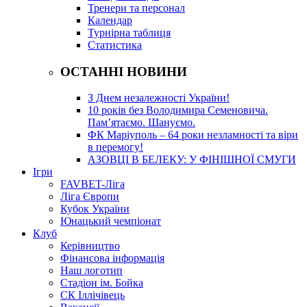
Тренери та персонал
Календар
Турнірна таблиця
Статистика
ОСТАННІ НОВИНИ
З Днем незалежності України!
10 років без Володимира Семеновича.
Пам’ятаємо. Шануємо.
ФК Маріуполь – 64 роки незламності та віри
в перемогу!
АЗОВЦІ В БЕЛЕКУ: У ФІНІШНОЇ СМУГИ
Ігри
FAVBET-Ліга
Ліга Європи
Кубок України
Юнацький чемпіонат
Клуб
Керівництво
Фінансова інформація
Наш логотип
Стадіон ім. Бойка
СК Іллічівець