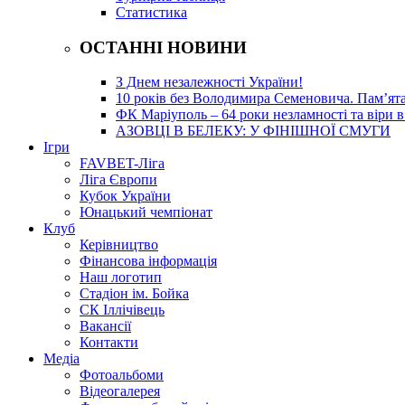
Статистика
ОСТАННІ НОВИНИ
З Днем незалежності України!
10 років без Володимира Семеновича. Пам’ят
ФК Маріуполь – 64 роки незламності та віри в
АЗОВЦІ В БЕЛЕКУ: У ФІНІШНОЇ СМУГИ
Ігри
FAVBET-Ліга
Ліга Європи
Кубок України
Юнацький чемпіонат
Клуб
Керівництво
Фінансова інформація
Наш логотип
Стадіон ім. Бойка
СК Іллічівець
Вакансії
Контакти
Медіа
Фотоальбоми
Відеогалерея