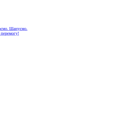
аємо. Шануємо.
 перемогу!