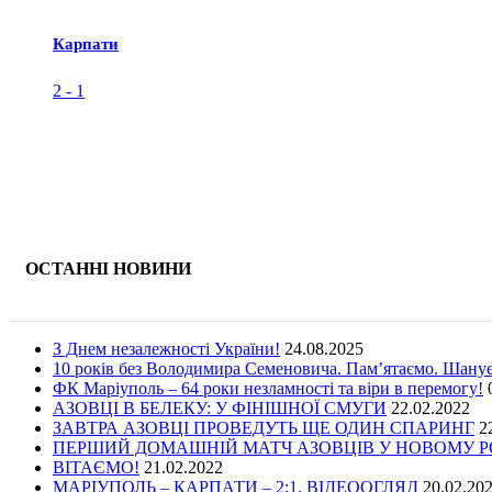
Карпати
2
-
1
ОСТАННІ НОВИНИ
З Днем незалежності України!
24.08.2025
10 років без Володимира Семеновича. Пам’ятаємо. Шану
ФК Маріуполь – 64 роки незламності та віри в перемогу!
АЗОВЦІ В БЕЛЕКУ: У ФІНІШНОЇ СМУГИ
22.02.2022
ЗАВТРА АЗОВЦІ ПРОВЕДУТЬ ЩЕ ОДИН СПАРИНГ
2
ПЕРШИЙ ДОМАШНІЙ МАТЧ АЗОВЦІВ У НОВОМУ РОЦ
ВІТАЄМО!
21.02.2022
МАРІУПОЛЬ – КАРПАТИ – 2:1. ВІДЕООГЛЯД
20.02.20