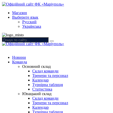
Магазин
Выберите язык
Русский
Українська
Новини
Команда
Основний склад
Склад команди
Тренери та персонал
Календар
Турнірна таблиця
Статистика
Юнацький склад
Склад команди
Тренери та персонал
Календар
Турнірна таблиця