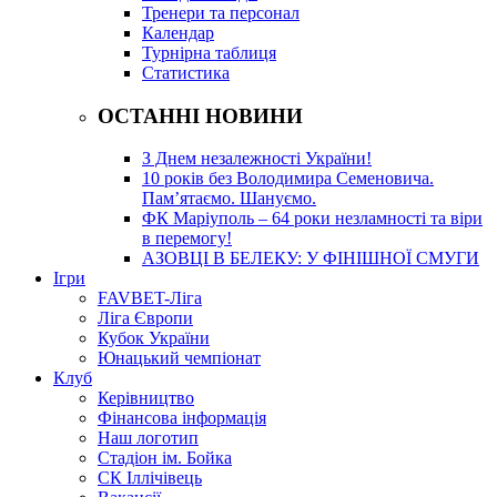
Тренери та персонал
Календар
Турнірна таблиця
Статистика
ОСТАННІ НОВИНИ
З Днем незалежності України!
10 років без Володимира Семеновича.
Пам’ятаємо. Шануємо.
ФК Маріуполь – 64 роки незламності та віри
в перемогу!
АЗОВЦІ В БЕЛЕКУ: У ФІНІШНОЇ СМУГИ
Ігри
FAVBET-Ліга
Ліга Європи
Кубок України
Юнацький чемпіонат
Клуб
Керівництво
Фінансова інформація
Наш логотип
Стадіон ім. Бойка
СК Іллічівець