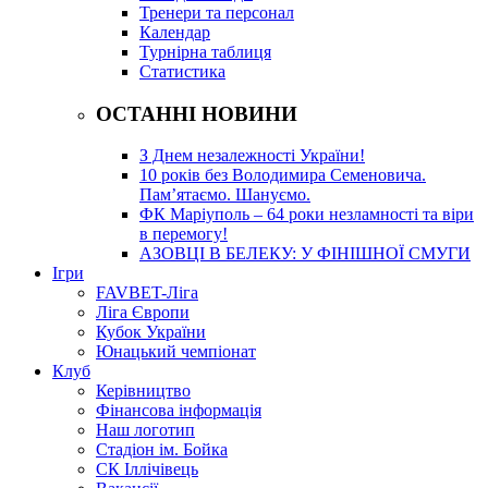
Тренери та персонал
Календар
Турнірна таблиця
Статистика
ОСТАННІ НОВИНИ
З Днем незалежності України!
10 років без Володимира Семеновича.
Пам’ятаємо. Шануємо.
ФК Маріуполь – 64 роки незламності та віри
в перемогу!
АЗОВЦІ В БЕЛЕКУ: У ФІНІШНОЇ СМУГИ
Ігри
FAVBET-Ліга
Ліга Європи
Кубок України
Юнацький чемпіонат
Клуб
Керівництво
Фінансова інформація
Наш логотип
Стадіон ім. Бойка
СК Іллічівець