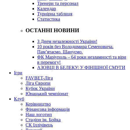
Тренери та персонал
Календар
Турнірна таблиця
Статистика
ОСТАННІ НОВИНИ
З Днем незалежності України!
10 років без Володимира Семеновича.
Пам’ятаємо. Шануємо.
ФК Маріуполь – 64 роки незламності та віри
в перемогу!
АЗОВЦІ В БЕЛЕКУ: У ФІНІШНОЇ СМУГИ
Ігри
FAVBET-Ліга
Ліга Європи
Кубок України
Юнацький чемпіонат
Клуб
Керівництво
Фінансова інформація
Наш логотип
Стадіон ім. Бойка
СК Іллічівець