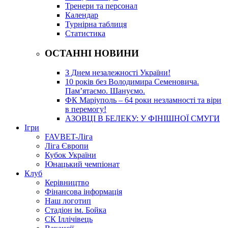
Тренери та персонал
Календар
Турнірна таблиця
Статистика
ОСТАННІ НОВИНИ
З Днем незалежності України!
10 років без Володимира Семеновича.
Пам’ятаємо. Шануємо.
ФК Маріуполь – 64 роки незламності та віри
в перемогу!
АЗОВЦІ В БЕЛЕКУ: У ФІНІШНОЇ СМУГИ
Ігри
FAVBET-Ліга
Ліга Європи
Кубок України
Юнацький чемпіонат
Клуб
Керівництво
Фінансова інформація
Наш логотип
Стадіон ім. Бойка
СК Іллічівець