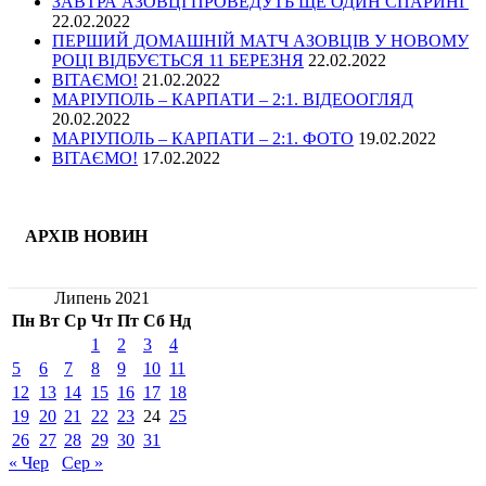
ЗАВТРА АЗОВЦІ ПРОВЕДУТЬ ЩЕ ОДИН СПАРИНГ
22.02.2022
ПЕРШИЙ ДОМАШНІЙ МАТЧ АЗОВЦІВ У НОВОМУ
РОЦІ ВІДБУЄТЬСЯ 11 БЕРЕЗНЯ
22.02.2022
ВІТАЄМО!
21.02.2022
МАРІУПОЛЬ – КАРПАТИ – 2:1. ВІДЕООГЛЯД
20.02.2022
МАРІУПОЛЬ – КАРПАТИ – 2:1. ФОТО
19.02.2022
ВІТАЄМО!
17.02.2022
АРХІВ НОВИН
Липень 2021
Пн
Вт
Ср
Чт
Пт
Сб
Нд
1
2
3
4
5
6
7
8
9
10
11
12
13
14
15
16
17
18
19
20
21
22
23
24
25
26
27
28
29
30
31
« Чер
Сер »