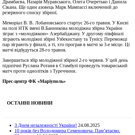
Драмбаєва, Назарія Муравського, Олега Очеретько і Данила
Сікана. Ще один азовець Марк Мампассі включений до
резервного списку збірної.
Меморіал В. В. Лобановського стартує 26-го травня. У Києві
на полі НТК імені В.Банникова молодіжна збірна України
зіграє з «молодіжкою» Азербайджану. У другому півфіналі
зіграють молодіжні збірні Узбекистану та Тунісу. Переможці
пар зіграють у фіналі, а ті, хто програв в матчі за 3-е місце. Ці
матчі відбудуться 28-го травня.
Завершиться збір молодіжної збірної 2-го червня. У цей день
підопічні Руслана Ротаня в Стамбулі проведуть товариський
матч проти однолітків з Туреччини.
Прес-центр ФК «Маріуполь»
ОСТАННІ НОВИНИ
З Днем незалежності України!
24.08.2025
10 років без Володимира Семеновича. Пам’ятаємо.