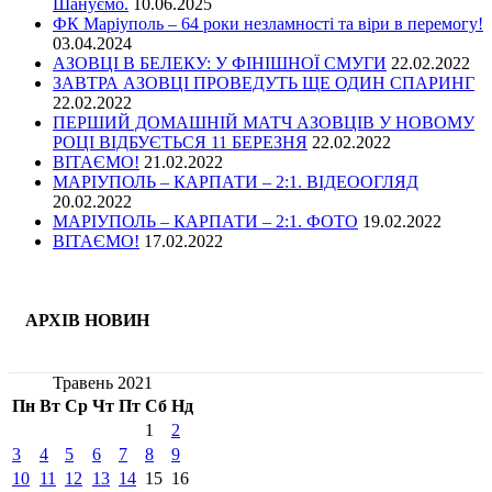
Шануємо.
10.06.2025
ФК Маріуполь – 64 роки незламності та віри в перемогу!
03.04.2024
АЗОВЦІ В БЕЛЕКУ: У ФІНІШНОЇ СМУГИ
22.02.2022
ЗАВТРА АЗОВЦІ ПРОВЕДУТЬ ЩЕ ОДИН СПАРИНГ
22.02.2022
ПЕРШИЙ ДОМАШНІЙ МАТЧ АЗОВЦІВ У НОВОМУ
РОЦІ ВІДБУЄТЬСЯ 11 БЕРЕЗНЯ
22.02.2022
ВІТАЄМО!
21.02.2022
МАРІУПОЛЬ – КАРПАТИ – 2:1. ВІДЕООГЛЯД
20.02.2022
МАРІУПОЛЬ – КАРПАТИ – 2:1. ФОТО
19.02.2022
ВІТАЄМО!
17.02.2022
АРХІВ НОВИН
Травень 2021
Пн
Вт
Ср
Чт
Пт
Сб
Нд
1
2
3
4
5
6
7
8
9
10
11
12
13
14
15
16