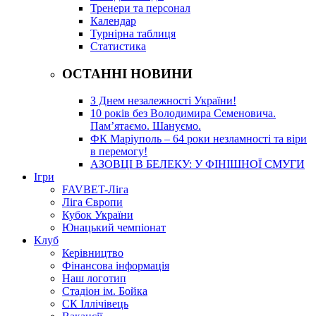
Тренери та персонал
Календар
Турнірна таблиця
Статистика
ОСТАННІ НОВИНИ
З Днем незалежності України!
10 років без Володимира Семеновича.
Пам’ятаємо. Шануємо.
ФК Маріуполь – 64 роки незламності та віри
в перемогу!
АЗОВЦІ В БЕЛЕКУ: У ФІНІШНОЇ СМУГИ
Ігри
FAVBET-Ліга
Ліга Європи
Кубок України
Юнацький чемпіонат
Клуб
Керівництво
Фінансова інформація
Наш логотип
Стадіон ім. Бойка
СК Іллічівець