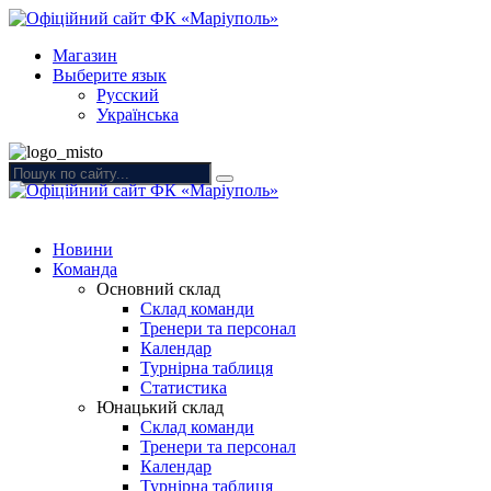
Магазин
Выберите язык
Русский
Українська
Новини
Команда
Основний склад
Склад команди
Тренери та персонал
Календар
Турнірна таблиця
Статистика
Юнацький склад
Склад команди
Тренери та персонал
Календар
Турнірна таблиця