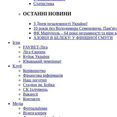
Статистика
ОСТАННІ НОВИНИ
З Днем незалежності України!
10 років без Володимира Семеновича. Пам’ят
ФК Маріуполь – 64 роки незламності та віри в
АЗОВЦІ В БЕЛЕКУ: У ФІНІШНОЇ СМУГИ
Ігри
FAVBET-Ліга
Ліга Європи
Кубок України
Юнацький чемпіонат
Клуб
Керівництво
Фінансова інформація
Наш логотип
Стадіон ім. Бойка
СК Іллічівець
Вакансії
Контакти
Медіа
Фотоальбоми
Відеогалерея