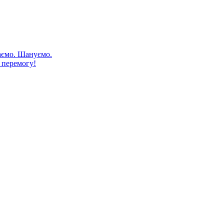
аємо. Шануємо.
 перемогу!