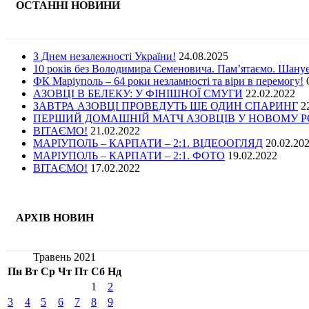
ОСТАННІ НОВИНИ
З Днем незалежності України!
24.08.2025
10 років без Володимира Семеновича. Пам’ятаємо. Шану
ФК Маріуполь – 64 роки незламності та віри в перемогу!
АЗОВЦІ В БЕЛЕКУ: У ФІНІШНОЇ СМУГИ
22.02.2022
ЗАВТРА АЗОВЦІ ПРОВЕДУТЬ ЩЕ ОДИН СПАРИНГ
2
ПЕРШИЙ ДОМАШНІЙ МАТЧ АЗОВЦІВ У НОВОМУ РОЦ
ВІТАЄМО!
21.02.2022
МАРІУПОЛЬ – КАРПАТИ – 2:1. ВІДЕООГЛЯД
20.02.20
МАРІУПОЛЬ – КАРПАТИ – 2:1. ФОТО
19.02.2022
ВІТАЄМО!
17.02.2022
АРХІВ НОВИН
Травень 2021
Пн
Вт
Ср
Чт
Пт
Сб
Нд
1
2
3
4
5
6
7
8
9